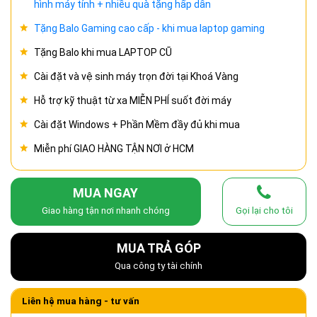
hình máy tính + nhiều quà tặng hấp dẫn
Tặng Balo Gaming cao cấp - khi mua laptop gaming
Tặng Balo khi mua LAPTOP CŨ
Cài đặt và vệ sinh máy trọn đời tại Khoá Vàng
Hỗ trợ kỹ thuật từ xa MIỄN PHÍ suốt đời máy
Cài đặt Windows + Phần Mềm đầy đủ khi mua
Miễn phí GIAO HÀNG TẬN NƠI ở HCM
MUA NGAY
Giao hàng tận nơi nhanh chóng
Gọi lại cho tôi
MUA TRẢ GÓP
Qua công ty tài chính
Liên hệ mua hàng - tư vấn