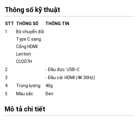
Thông số kỹ thuật
STT
THÔNG SỐ
THÔNG TIN
1
Bộ chuyển đổi
Type C sang
Cổng HDMI
Lention
CU207H
2
- Đầu đực: USB-C
3
- Đầu cái: HDMI (4K 30Hz)
4
Trọng lượng:
40g
5
Màu sắc
Đen
Mô tả chi tiết