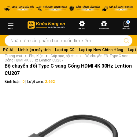
0
MENU
BUILD PC
KHUYẾN MÃI
GIỎ HÀNG
PC AI
Linh kiện máy tính
Laptop Cũ
Laptop New Chính Hãng
Lapt
Trang chủ
Phụ Kiện
Cáp sạc, bộ chia
Bộ chuyển đổi Type C sang
Cổng HDMI 4K 30Hz Lention CU207
Bộ chuyển đổi Type C sang Cổng HDMI 4K 30Hz Lention
CU207
Bình luận:
0
| Lượt xem:
2.652