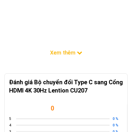
Đánh giá Bộ chuyển đổi Type C sang Cổng
HDMI 4K 30Hz Lention CU207
0
0 %
5
0 %
4
0 %
3