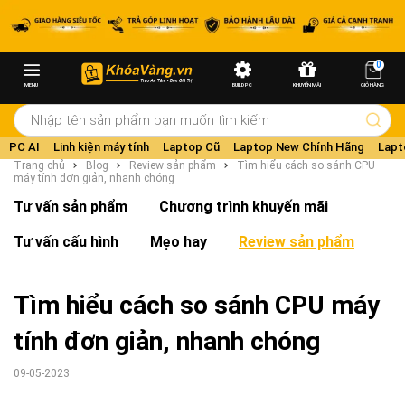
0
MENU
BUILD PC
KHUYẾN MÃI
GIỎ HÀNG
PC AI
Linh kiện máy tính
Laptop Cũ
Laptop New Chính Hãng
Lapt
Trang chủ
Blog
Review sản phẩm
Tìm hiểu cách so sánh CPU
máy tính đơn giản, nhanh chóng
Tư vấn sản phẩm
Chương trình khuyến mãi
Tư vấn cấu hình
Mẹo hay
Review sản phẩm
Tìm hiểu cách so sánh CPU máy
tính đơn giản, nhanh chóng
09-05-2023