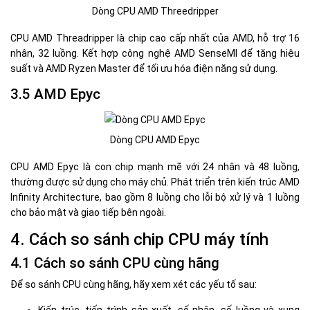
Dòng CPU AMD Threedripper
CPU AMD Threadripper là chip cao cấp nhất của AMD, hỗ trợ 16
nhân, 32 luồng. Kết hợp công nghệ AMD SenseMI để tăng hiệu
suất và AMD Ryzen Master để tối ưu hóa điện năng sử dụng.
3.5 AMD Epyc
Dòng CPU AMD Epyc
CPU AMD Epyc là con chip mạnh mẽ với 24 nhân và 48 luồng,
thường được sử dụng cho máy chủ. Phát triển trên kiến trúc AMD
Infinity Architecture, bao gồm 8 luồng cho lỗi bộ xử lý và 1 luồng
cho bảo mật và giao tiếp bên ngoài.
4. Cách so sánh chip CPU máy tính
4.1 Cách so sánh CPU cùng hãng
Để so sánh CPU cùng hãng, hãy xem xét các yếu tố sau:
Kiến trúc, tiến trình sản xuất, số nhân, số luồng và xung