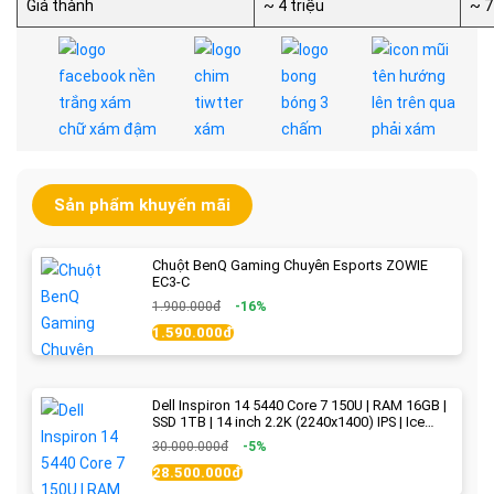
Giá thành
~ 4 triệu
~ 7
Sản phẩm khuyến mãi
Chuột BenQ Gaming Chuyên Esports ZOWIE
EC3-C
1.900.000đ
-16%
1.590.000đ
Dell Inspiron 14 5440 Core 7 150U | RAM 16GB |
SSD 1TB | 14 inch 2.2K (2240x1400) IPS | Ice
Blue - New Fullbox
30.000.000đ
-5%
28.500.000đ