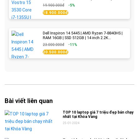
WVA | Black | New Fullbox
19.900.000đ
-5%
18.900.000đ
Dell Inspiron 14 5445 | AMD Ryzen 7-8840HS |
RAM 16GB | SSD 512GB | 14 inch 2.2K
(2240x1400) IPS 300nits | Ice Blue - New Fullbox
23.000.000đ
-11%
20.500.000đ
Bài viết liên quan
TOP 10 laptop giá 7 triệu đẹp bán chạy
nhất tại Khóa Vàng
25-01-2024