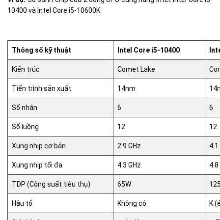
10400 và Intel Core i5-10600K.
Thông số kỹ thuật
Intel Core i5-10400
Int
Kiến trúc
Comet Lake
Co
Tiến trình sản xuất
14nm
14
Số nhân
6
6
Số luồng
12
12
Xung nhịp cơ bản
2.9 GHz
4.1
Xung nhịp tối đa
4.3 GHz
4.8
TDP (Công suất tiêu thụ)
65W
12
Hậu tố
Không có
K (