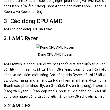
bộ nhớ đệm L3 cache cao, công nghệ phân luồng và RAM ECC để
phát hiện, sửa lỗi tự động. Gồm 4 dòng phổ biến: Xeon E, Xeon D,
Xeon W và Xeon mở rộng.
3. Các dòng CPU AMD
AMD có các dòng CPU sau đây:
3.1 AMD Ryzen
Dòng CPU AMD Ryzen
AMD Ryzen là dòng CPU được phát triển dựa trên kiến trúc Zen,
với tiến trình sản xuất từ 14nm đến 7nm, giúp tối ưu hóa hiệu
năng và tiết kiệm điện năng. Các dòng chip Ryzen có tới 16 lõi và
32 luồng, mang lại khả năng xử lý đa nhiệm mạnh mẽ. Ryzen chia
thành các phân khúc: Ryzen 3 (thấp), Ryzen 5 (trung), Ryzen 7
(cao) và Ryzen 9 (cao cấp nhất), phục vụ đa dạng nhu cầu sử
dụng của người dùng từ công việc hàng ngày đến chuyên nghiệp.
3.2 AMD FX