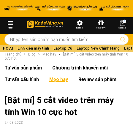
0
MENU
BUILD PC
KHUYẾN MÃI
GIỎ HÀNG
PC AI
Linh kiện máy tính
Laptop Cũ
Laptop New Chính Hãng
Lapt
Trang chủ
Blog
Mẹo hay
[Bật mí] 5 cắt video trên máy tính Win 10
cực hot
Tư vấn sản phẩm
Chương trình khuyến mãi
Tư vấn cấu hình
Mẹo hay
Review sản phẩm
[Bật mí] 5 cắt video trên máy
tính Win 10 cực hot
24-03-2023