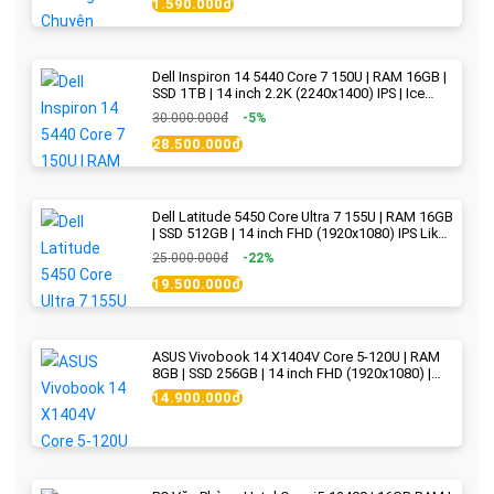
1.590.000đ
Dell Inspiron 14 5440 Core 7 150U | RAM 16GB |
SSD 1TB | 14 inch 2.2K (2240x1400) IPS | Ice
Blue - New Fullbox
30.000.000đ
-5%
28.500.000đ
Dell Latitude 5450 Core Ultra 7 155U | RAM 16GB
| SSD 512GB | 14 inch FHD (1920x1080) IPS Like
new
25.000.000đ
-22%
19.500.000đ
ASUS Vivobook 14 X1404V Core 5-120U | RAM
8GB | SSD 256GB | 14 inch FHD (1920x1080) |
Quiet Blue - New Fullbox
14.900.000đ