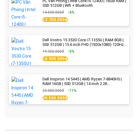
PC Văn Phòng | Intel Core i5-12400 | 16GB RAM |
SSD 512GB | Wifi + Bluetooth
14.500.000đ
-6%
13.700.000đ
Dell Vostro 15 3530 Core i7-1355U | RAM 8GB |
SSD 512GB | 15.6 inch FHD (1920x1080) 120Hz
WVA | Black | New Fullbox
19.900.000đ
-5%
18.900.000đ
Dell Inspiron 14 5445 | AMD Ryzen 7-8840HS |
RAM 16GB | SSD 512GB | 14 inch 2.2K
(2240x1400) IPS 300nits | Ice Blue - New Fullbox
23.000.000đ
-11%
20.500.000đ