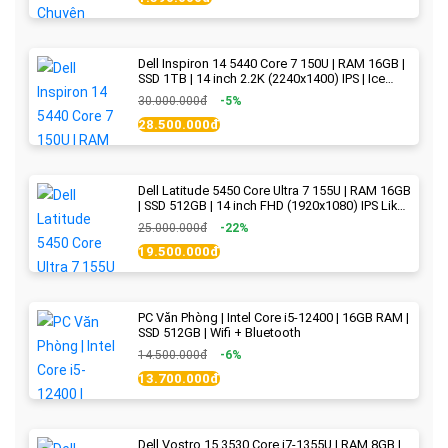
Dell Inspiron 14 5440 Core 7 150U | RAM 16GB |
SSD 1TB | 14 inch 2.2K (2240x1400) IPS | Ice
Blue - New Fullbox
30.000.000đ
-5%
28.500.000đ
Dell Latitude 5450 Core Ultra 7 155U | RAM 16GB
| SSD 512GB | 14 inch FHD (1920x1080) IPS Like
new
25.000.000đ
-22%
19.500.000đ
PC Văn Phòng | Intel Core i5-12400 | 16GB RAM |
SSD 512GB | Wifi + Bluetooth
14.500.000đ
-6%
13.700.000đ
Dell Vostro 15 3530 Core i7-1355U | RAM 8GB |