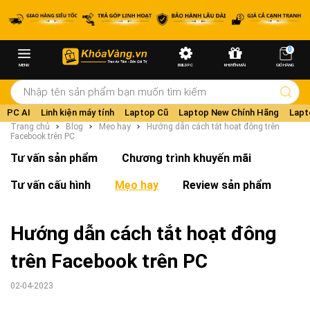
0
MENU
BUILD PC
KHUYẾN MÃI
GIỎ HÀNG
PC AI
Linh kiện máy tính
Laptop Cũ
Laptop New Chính Hãng
Lapt
Trang chủ
Blog
Mẹo hay
Hướng dẫn cách tắt hoạt đông trên
Facebook trên PC
Tư vấn sản phẩm
Chương trình khuyến mãi
Tư vấn cấu hình
Mẹo hay
Review sản phẩm
Hướng dẫn cách tắt hoạt đông
trên Facebook trên PC
02-04-2023