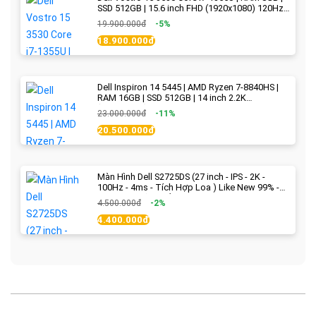
SSD 512GB | 15.6 inch FHD (1920x1080) 120Hz
WVA | Black | New Fullbox
19.900.000đ
-5%
18.900.000đ
Dell Inspiron 14 5445 | AMD Ryzen 7-8840HS |
RAM 16GB | SSD 512GB | 14 inch 2.2K
(2240x1400) IPS 300nits | Ice Blue - New Fullbox
23.000.000đ
-11%
20.500.000đ
Màn Hình Dell S2725DS (27 inch - IPS - 2K -
100Hz - 4ms - Tích Hợp Loa ) Like New 99% -
BH Chính Hãng hết 2027
4.500.000đ
-2%
4.400.000đ