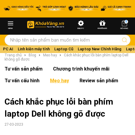
0
MENU
BUILD PC
KHUYẾN MÃI
GIỎ HÀNG
PC AI
Linh kiện máy tính
Laptop Cũ
Laptop New Chính Hãng
Lapt
Trang chủ
Blog
Mẹo hay
Cách khắc phục lỗi bàn phím laptop Dell
không gõ được
Tư vấn sản phẩm
Chương trình khuyến mãi
Tư vấn cấu hình
Mẹo hay
Review sản phẩm
Cách khắc phục lỗi bàn phím
laptop Dell không gõ được
27-03-2023