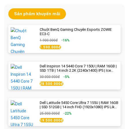
Sản phẩm khuyến mãi
Chuột BenQ Gaming Chuyên Esports ZOWIE
EC3-C
1.900.000đ
-16%
1.590.000đ
Dell Inspiron 14 5440 Core 7 150U | RAM 16GB |
SSD 1TB | 14 inch 2.2K (2240x1400) IPS | Ice
Blue - New Fullbox
30.000.000đ
-5%
28.500.000đ
Dell Latitude 5450 Core Ultra 7 155U | RAM 16GB
| SSD 512GB | 14 inch FHD (1920x1080) IPS Like
new
25.000.000đ
-22%
19.500.000đ