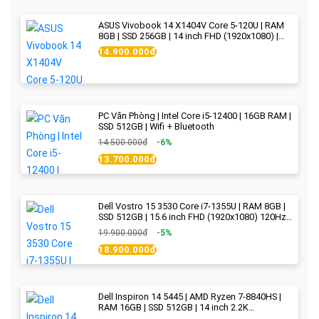
ASUS Vivobook 14 X1404V Core 5-120U | RAM
8GB | SSD 256GB | 14 inch FHD (1920x1080) |
Quiet Blue - New Fullbox
14.900.000đ
PC Văn Phòng | Intel Core i5-12400 | 16GB RAM |
SSD 512GB | Wifi + Bluetooth
14.500.000đ
-6%
13.700.000đ
Dell Vostro 15 3530 Core i7-1355U | RAM 8GB |
SSD 512GB | 15.6 inch FHD (1920x1080) 120Hz
WVA | Black | New Fullbox
19.900.000đ
-5%
18.900.000đ
Dell Inspiron 14 5445 | AMD Ryzen 7-8840HS |
RAM 16GB | SSD 512GB | 14 inch 2.2K
(2240x1400) IPS 300nits | Ice Blue - New Fullbox