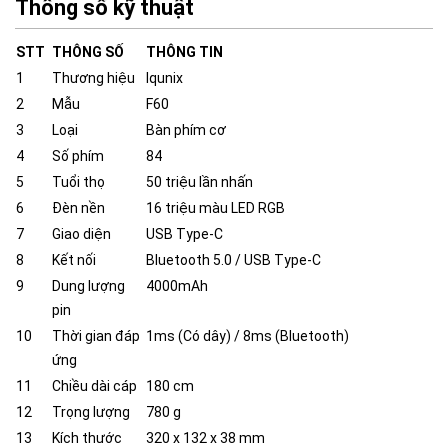
Thông số kỹ thuật
STT
THÔNG SỐ
THÔNG TIN
1
Thương hiệu
Iqunix
2
Mẫu
F60
3
Loại
Bàn phím cơ
4
Số phím
84
5
Tuổi thọ
50 triệu lần nhấn
6
Đèn nền
16 triệu màu LED RGB
7
Giao diện
USB Type-C
8
Kết nối
Bluetooth 5.0 / USB Type-C
9
Dung lượng
4000mAh
pin
10
Thời gian đáp
1ms (Có dây) / 8ms (Bluetooth)
ứng
11
Chiều dài cáp
180 cm
12
Trọng lượng
780 g
13
Kích thước
320 x 132 x 38 mm