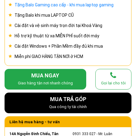
Tặng Balo Gaming cao cấp - khi mua laptop gaming
Tặng Balo khi mua LAPTOP CŨ
Cài đặt và vệ sinh máy trọn đời tại Khoá Vàng
Hỗ trợ kỹ thuật từ xa MIỄN PHÍ suốt đời máy
Cài đặt Windows + Phần Mềm đầy đủ khi mua
Miễn phí GIAO HÀNG TẬN NƠI ở HCM
MUA NGAY
Giao hàng tận nơi nhanh chóng
Gọi lại cho tôi
MUA TRẢ GÓP
Qua công ty tài chính
Liên hệ mua hàng - tư vấn
14A Nguyễn Đình Chiểu, Tân
0931 333 027
- Mr. Luân