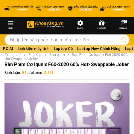
0
MENU
BUILD PC
KHUYẾN MÃI
GIỎ HÀNG
PC AI
Linh kiện máy tính
Laptop Cũ
Laptop New Chính Hãng
Lapt
Trang chủ
Phụ Kiện
Bàn phím
Bàn Phím Cơ Iqunix F60-2020 60%
Hot-Swappable Joker
Bàn Phím Cơ Iqunix F60-2020 60% Hot-Swappable Joker
Bình luận:
0
| Lượt xem:
3.461