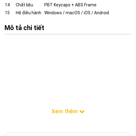
14
Chất liệu
PBT Keycaps + ABS Frame
15
Hệ điều hành
Windows / macOS / iOS / Android
Mô tả chi tiết