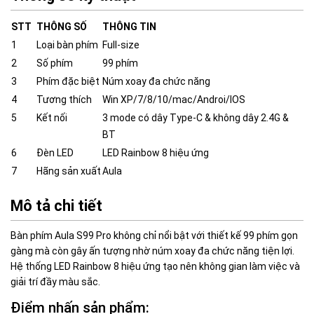
STT
THÔNG SỐ
THÔNG TIN
1
Loại bàn phím
Full-size
2
Số phím
99 phím
3
Phím đặc biệt
Núm xoay đa chức năng
4
Tương thích
Win XP/7/8/10/mac/Androi/IOS
5
Kết nối
3 mode có dây Type-C & không dây 2.4G &
BT
6
Đèn LED
LED Rainbow 8 hiệu ứng
7
Hãng sản xuất
Aula
Mô tả chi tiết
Bàn phím Aula S99 Pro không chỉ nổi bật với thiết kế 99 phím gọn
gàng mà còn gây ấn tượng nhờ núm xoay đa chức năng tiện lợi.
Hệ thống LED Rainbow 8 hiệu ứng tạo nên không gian làm việc và
giải trí đầy màu sắc.
Điểm nhấn sản phẩm: