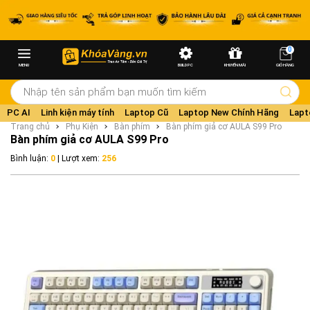
0
MENU
BUILD PC
KHUYẾN MÃI
GIỎ HÀNG
PC AI
Linh kiện máy tính
Laptop Cũ
Laptop New Chính Hãng
Lapt
Trang chủ
Phụ Kiện
Bàn phím
Bàn phím giả cơ AULA S99 Pro
Bàn phím giả cơ AULA S99 Pro
Bình luận:
0
| Lượt xem:
256