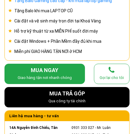
Tặng Balo Gaming cao cấp - khi mua laptop gaming
Tặng Balo khi mua LAPTOP CŨ
Cài đặt và vệ sinh máy trọn đời tại Khoá Vàng
Hỗ trợ kỹ thuật từ xa MIỄN PHÍ suốt đời máy
Cài đặt Windows + Phần Mềm đầy đủ khi mua
Miễn phí GIAO HÀNG TẬN NƠI ở HCM
MUA NGAY
Giao hàng tận nơi nhanh chóng
Gọi lại cho tôi
MUA TRẢ GÓP
Qua công ty tài chính
Liên hệ mua hàng - tư vấn
14A Nguyễn Đình Chiểu, Tân
0931 333 027
- Mr. Luân