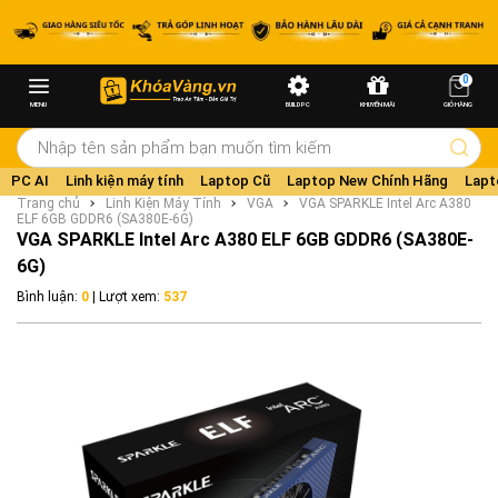
0
MENU
BUILD PC
KHUYẾN MÃI
GIỎ HÀNG
PC AI
Linh kiện máy tính
Laptop Cũ
Laptop New Chính Hãng
Lapt
Trang chủ
Linh Kiện Máy Tính
VGA
VGA SPARKLE Intel Arc A380
ELF 6GB GDDR6 (SA380E-6G)
VGA SPARKLE Intel Arc A380 ELF 6GB GDDR6 (SA380E-
6G)
Bình luận:
0
| Lượt xem:
537