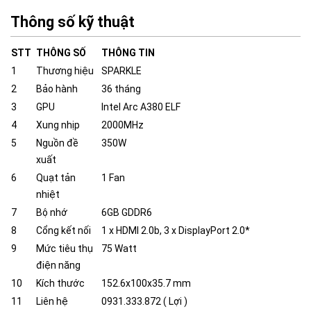
Thông số kỹ thuật
STT
THÔNG SỐ
THÔNG TIN
1
Thương hiệu
SPARKLE
2
Bảo hành
36 tháng
3
GPU
Intel Arc A380 ELF
4
Xung nhịp
2000MHz
5
Nguồn đề
350W
xuất
6
Quạt tản
1 Fan
nhiệt
7
Bộ nhớ
6GB GDDR6
8
Cổng kết nối
1 x HDMI 2.0b, 3 x DisplayPort 2.0*
9
Mức tiêu thụ
75 Watt
điện năng
10
Kích thước
152.6x100x35.7 mm
11
Liên hệ
0931.333.872 ( Lợi )