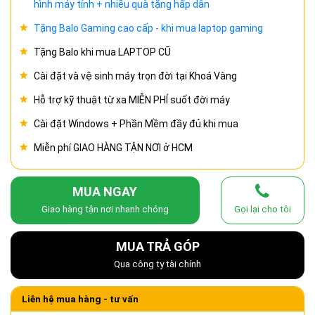
hình máy tính + nhiều quà tặng hấp dẫn
Tặng Balo Gaming cao cấp - khi mua laptop gaming
Tặng Balo khi mua LAPTOP CŨ
Cài đặt và vệ sinh máy trọn đời tại Khoá Vàng
Hỗ trợ kỹ thuật từ xa MIỄN PHÍ suốt đời máy
Cài đặt Windows + Phần Mềm đầy đủ khi mua
Miễn phí GIAO HÀNG TẬN NƠI ở HCM
MUA NGAY
Giao hàng tận nơi nhanh chóng
Gọi lại cho tôi
MUA TRẢ GÓP
Qua công ty tài chính
Liên hệ mua hàng - tư vấn