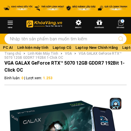
0
MENU
BUILD PC
KHUYẾN MÃI
GIỎ HÀNG
PC AI
Linh kiện máy tính
Laptop Cũ
Laptop New Chính Hãng
Lapt
Trang chủ
Linh Kiện Máy Tính
VGA
VGA GALAX GeForce RTX™
5070 12GB GDDR7 192Bit 1-Click OC
VGA GALAX GeForce RTX™ 5070 12GB GDDR7 192Bit 1-
Click OC
Bình luận:
0
| Lượt xem:
1.253