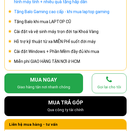
hình máy tính + nhiều quà tặng hấp dẫn
Tặng Balo Gaming cao cấp - khi mua laptop gaming
Tặng Balo khi mua LAPTOP CŨ
Cài đặt và vệ sinh máy trọn đời tại Khoá Vàng
Hỗ trợ kỹ thuật từ xa MIỄN PHÍ suốt đời máy
Cài đặt Windows + Phần Mềm đầy đủ khi mua
Miễn phí GIAO HÀNG TẬN NƠI ở HCM
MUA NGAY
Giao hàng tận nơi nhanh chóng
Gọi lại cho tôi
MUA TRẢ GÓP
Qua công ty tài chính
Liên hệ mua hàng - tư vấn