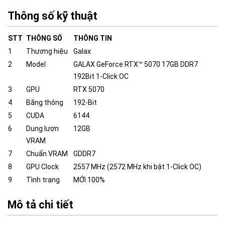
Thông số kỹ thuật
STT
THÔNG SỐ
THÔNG TIN
1
Thương hiệu
Galax
2
Model
GALAX GeForce RTX™ 5070 17GB DDR7
192Bit 1-Click OC
3
GPU
RTX 5070
4
Băng thông
192-Bit
5
CUDA
6144
6
Dung lượn
12GB
VRAM
7
Chuẩn VRAM
GDDR7
8
GPU Clock
2557 MHz (2572 MHz khi bật 1-Click OC)
9
Tình trạng
MỚI 100%
Mô tả chi tiết