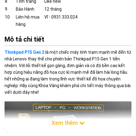
8
Tình trạng
Like new
9
Bảo Hành
12 tháng
10
Liên hệ mua
Vĩ - 0931.333.024
hàng
Mô tả chi tiết
Thinkpad P15 Gen 2
là một chiếc máy tính trạm mạnh mẽ đến từ
nhà Lenovo thay thế cho phiên bản Thinkpad P15 Gen 1 tiền
nhiệm. Với lối thiết kế gọn gàng, đơn giản và có độ bền cao kết
hợp cùng hiệu năng đồ họa cực kì mạnh mẽ đã làm hài lòng hầu
hết những ai đang làm trong lĩnh vực thiết kế đồ họa chuyên
nghiệp. Hãy cùng Khóa Vàng khám phá chi tiết máy thông qua bài
viết dưới đây nhé!