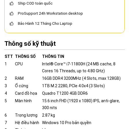
Ship COD toàn quốc
ProSupport 24h Workstation desktop
Bảo Hành 12 Tháng Cho Laptop
Thông số kỹ thuật
STT
THÔNG SỐ
THÔNG TIN
1
CPU
Intel® Core™ i7-11800H (24 MB cache, 8
Cores 16 Threads, up to 4.80 GHz)
2
RAM
16GB DDR4 3200MHz (4 Slots, max 128GB)
3
Ổ cứng
1TB M.2 2280, PCIe 4.0x4 (3 Slots)
4
Card đồ họa
Quadro T1200 4GB DDR6
5
Màn hình
15.6 inch FHD (1920 x 1080) IPS, anti-glare,
300 nits
6
Trọng lượng
2.87 kg
7
Hệ điều hành
Windows 10 Pro bản quyền