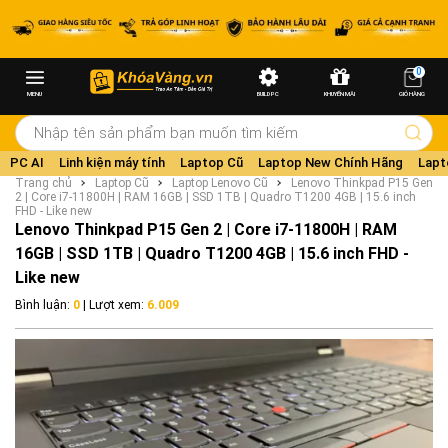
0
MENU
BUILD PC
KHUYẾN MÃI
GIỎ HÀNG
PC AI
Linh kiện máy tính
Laptop Cũ
Laptop New Chính Hãng
Lapt
Trang chủ
Laptop Cũ
Laptop Lenovo Cũ
Lenovo Thinkpad P15 Gen
2 | Core i7-11800H | RAM 16GB | SSD 1TB | Quadro T1200 4GB | 15.6 inch
FHD - Like new
Lenovo Thinkpad P15 Gen 2 | Core i7-11800H | RAM
16GB | SSD 1TB | Quadro T1200 4GB | 15.6 inch FHD -
Like new
Bình luận:
0
| Lượt xem:
6.009