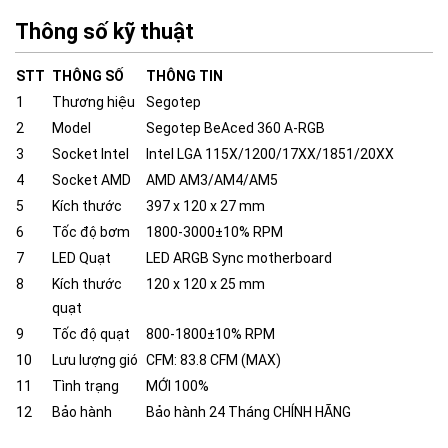
Thông số kỹ thuật
STT
THÔNG SỐ
THÔNG TIN
1
Thương hiệu
Segotep
2
Model
Segotep BeAced 360 A-RGB
3
Socket Intel
Intel LGA 115X/1200/17XX/1851/20XX
4
Socket AMD
AMD AM3/AM4/AM5
5
Kích thước
397 x 120 x 27 mm
6
Tốc độ bơm
1800-3000±10% RPM
7
LED Quạt
LED ARGB Sync motherboard
8
Kích thước
120 x 120 x 25 mm
quạt
9
Tốc độ quạt
800-1800±10% RPM
10
Lưu lượng gió
CFM: 83.8 CFM (MAX)
11
Tình trạng
MỚI 100%
12
Bảo hành
Bảo hành 24 Tháng CHÍNH HÃNG