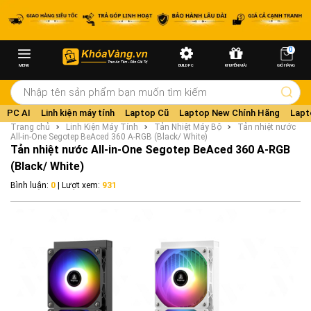
0
MENU
BUILD PC
KHUYẾN MÃI
GIỎ HÀNG
PC AI
Linh kiện máy tính
Laptop Cũ
Laptop New Chính Hãng
Lapt
Trang chủ
Linh Kiện Máy Tính
Tản Nhiệt Máy Bộ
Tản nhiệt nước
All-in-One Segotep BeAced 360 A-RGB (Black/ White)
Tản nhiệt nước All-in-One Segotep BeAced 360 A-RGB
(Black/ White)
Bình luận:
0
| Lượt xem:
931