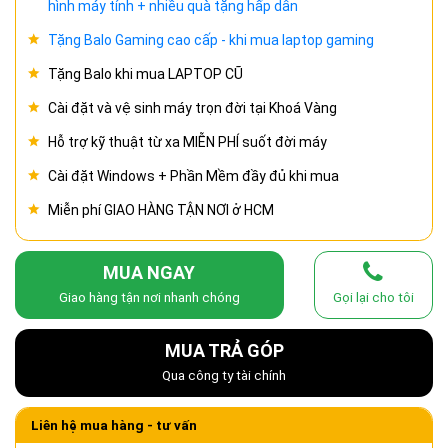
hình máy tính + nhiều quà tặng hấp dẫn
Tặng Balo Gaming cao cấp - khi mua laptop gaming
Tặng Balo khi mua LAPTOP CŨ
Cài đặt và vệ sinh máy trọn đời tại Khoá Vàng
Hỗ trợ kỹ thuật từ xa MIỄN PHÍ suốt đời máy
Cài đặt Windows + Phần Mềm đầy đủ khi mua
Miễn phí GIAO HÀNG TẬN NƠI ở HCM
MUA NGAY
Giao hàng tận nơi nhanh chóng
Gọi lại cho tôi
MUA TRẢ GÓP
Qua công ty tài chính
Liên hệ mua hàng - tư vấn