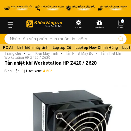
0
MENU
BUILD PC
KHUYẾN MÃI
GIỎ HÀNG
PC AI
Linh kiện máy tính
Laptop Cũ
Laptop New Chính Hãng
Lapt
Trang chủ
Linh Kiện Máy Tính
Tản Nhiệt Máy Bộ
Tản nhiệt khí
Workstation HP Z420 / Z620
Tản nhiệt khí Workstation HP Z420 / Z620
Bình luận:
0
| Lượt xem:
4.506