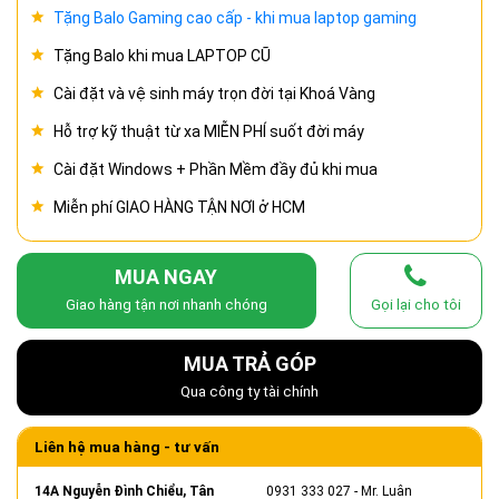
Tặng Balo Gaming cao cấp - khi mua laptop gaming
Tặng Balo khi mua LAPTOP CŨ
Cài đặt và vệ sinh máy trọn đời tại Khoá Vàng
Hỗ trợ kỹ thuật từ xa MIỄN PHÍ suốt đời máy
Cài đặt Windows + Phần Mềm đầy đủ khi mua
Miễn phí GIAO HÀNG TẬN NƠI ở HCM
MUA NGAY
Giao hàng tận nơi nhanh chóng
Gọi lại cho tôi
MUA TRẢ GÓP
Qua công ty tài chính
Liên hệ mua hàng - tư vấn
14A Nguyễn Đình Chiểu, Tân
0931 333 027
- Mr. Luân