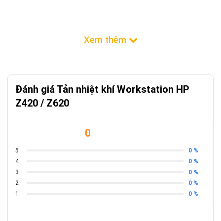
Đánh giá Tản nhiệt khí Workstation HP
Z420 / Z620
0
0 %
5
0 %
4
0 %
3
0 %
2
0 %
1