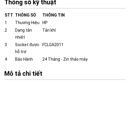
Thông số kỹ thuật
STT
THÔNG SỐ
THÔNG TIN
1
Thương Hiệu
HP
2
Dạng tản
Tản khí
nhiệt
3
Socket được
FCLGA2011
hỗ trợ
4
Bảo Hành
24 Tháng - Zin tháo máy
Mô tả chi tiết