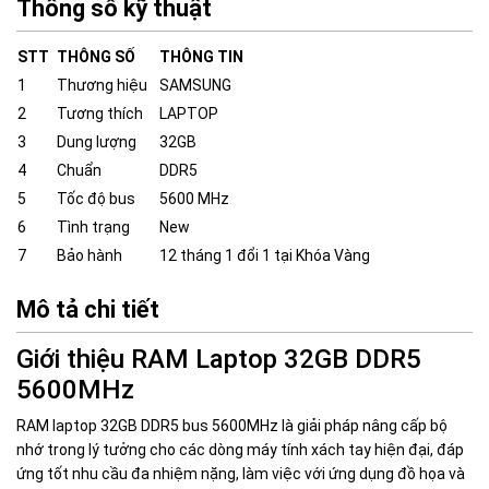
Thông số kỹ thuật
STT
THÔNG SỐ
THÔNG TIN
1
Thương hiệu
SAMSUNG
2
Tương thích
LAPTOP
3
Dung lượng
32GB
4
Chuẩn
DDR5
5
Tốc độ bus
5600 MHz
6
Tình trạng
New
7
Bảo hành
12 tháng 1 đổi 1 tại Khóa Vàng
Mô tả chi tiết
Giới thiệu RAM Laptop 32GB DDR5
5600MHz
RAM laptop 32GB DDR5 bus 5600MHz là giải pháp nâng cấp bộ
nhớ trong lý tưởng cho các dòng máy tính xách tay hiện đại, đáp
ứng tốt nhu cầu đa nhiệm nặng, làm việc với ứng dụng đồ họa và