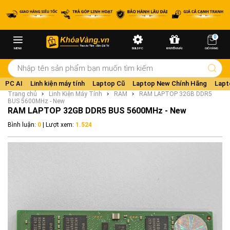
0
MENU
BUILD PC
KHUYẾN MÃI
GIỎ HÀNG
PC AI
Linh kiện máy tính
Laptop Cũ
Laptop New Chính Hãng
Lapt
Trang chủ
Linh Kiện Máy Tính
RAM
RAM LAPTOP 32GB DDR5
BUS 5600MHz - New
RAM LAPTOP 32GB DDR5 BUS 5600MHz - New
Bình luận:
0
| Lượt xem:
1.524