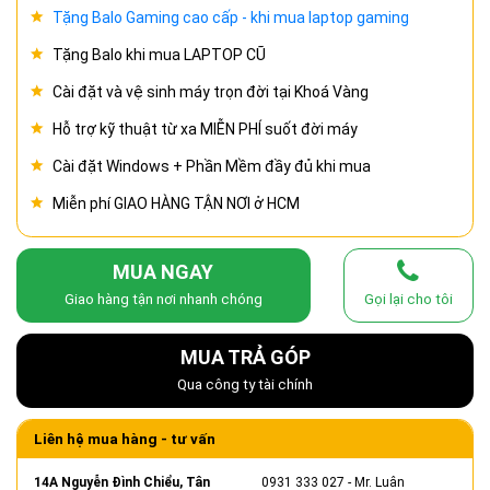
Tặng Balo Gaming cao cấp - khi mua laptop gaming
Tặng Balo khi mua LAPTOP CŨ
Cài đặt và vệ sinh máy trọn đời tại Khoá Vàng
Hỗ trợ kỹ thuật từ xa MIỄN PHÍ suốt đời máy
Cài đặt Windows + Phần Mềm đầy đủ khi mua
Miễn phí GIAO HÀNG TẬN NƠI ở HCM
MUA NGAY
Giao hàng tận nơi nhanh chóng
Gọi lại cho tôi
MUA TRẢ GÓP
Qua công ty tài chính
Liên hệ mua hàng - tư vấn
14A Nguyễn Đình Chiểu, Tân
0931 333 027
- Mr. Luân