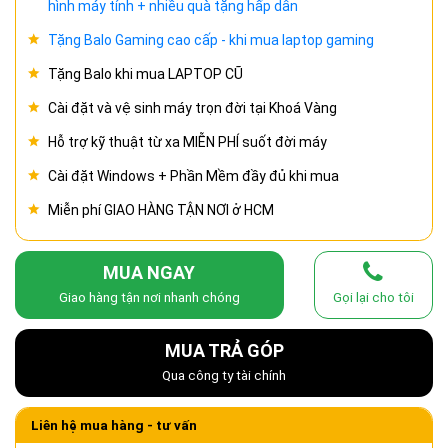
hình máy tính + nhiều quà tặng hấp dẫn
Tặng Balo Gaming cao cấp - khi mua laptop gaming
Tặng Balo khi mua LAPTOP CŨ
Cài đặt và vệ sinh máy trọn đời tại Khoá Vàng
Hỗ trợ kỹ thuật từ xa MIỄN PHÍ suốt đời máy
Cài đặt Windows + Phần Mềm đầy đủ khi mua
Miễn phí GIAO HÀNG TẬN NƠI ở HCM
MUA NGAY
Giao hàng tận nơi nhanh chóng
Gọi lại cho tôi
MUA TRẢ GÓP
Qua công ty tài chính
Liên hệ mua hàng - tư vấn