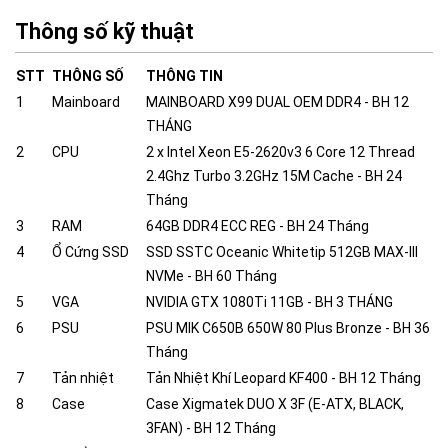
Thông số kỹ thuật
STT
THÔNG SỐ
THÔNG TIN
1
Mainboard
MAINBOARD X99 DUAL OEM DDR4 - BH 12
THÁNG
2
CPU
2 x Intel Xeon E5-2620v3 6 Core 12 Thread
2.4Ghz Turbo 3.2GHz 15M Cache - BH 24
Tháng
3
RAM
64GB DDR4 ECC REG - BH 24 Tháng
4
Ổ Cứng SSD
SSD SSTC Oceanic Whitetip 512GB MAX-III
NVMe - BH 60 Tháng
5
VGA
NVIDIA GTX 1080Ti 11GB - BH 3 THÁNG
6
PSU
PSU MIK C650B 650W 80 Plus Bronze - BH 36
Tháng
7
Tản nhiệt
Tản Nhiệt Khí Leopard KF400 - BH 12 Tháng
8
Case
Case Xigmatek DUO X 3F (E-ATX, BLACK,
3FAN) - BH 12 Tháng