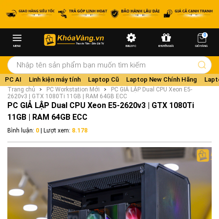
0
MENU
BUILD PC
KHUYẾN MÃI
GIỎ HÀNG
PC AI
Linh kiện máy tính
Laptop Cũ
Laptop New Chính Hãng
Lapt
Trang chủ
PC Workstation Mới
PC GIẢ LẬP Dual CPU Xeon E5-
2620v3 | GTX 1080Ti 11GB | RAM 64GB ECC
PC GIẢ LẬP Dual CPU Xeon E5-2620v3 | GTX 1080Ti
11GB | RAM 64GB ECC
Bình luận:
0
| Lượt xem:
8.178