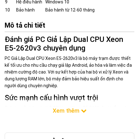
9
Hệ điều hành
Windows 10
10
Bảo hành
Bảo hành từ 12-60 tháng
Mô tả chi tiết
Đánh giá PC Giả Lập Dual CPU Xeon
E5-2620v3 chuyên dụng
PC Giả Lập Dual CPU Xeon E5-2620v3 là bộ máy trạm được thiết
kế tối ưu cho nhu cầu chạy giả lập Android, ảo hóa và làm việc đa
nhiệm cường độ cao. Với sự kết hợp của hai bộ vi xử lý Xeon và
dung lượng RAM lớn, bộ máy đảm bảo hiệu suất ổn định cho
người dùng chuyên nghiệp.
Sức mạnh cấu hình vượt trội
Trái tim của bộ máy là 2 CPU Intel Xeon E5-2620v3 với tổng cộng
12 nhân và 24 luồng xử lý, cho phép vận hành đồng thời nhiều tác
vụ nặng. Kết hợp cùng 64GB RAM ECC, hệ thống loại bỏ các lỗi
truy xuất dữ liệu, giúp máy chạy mượt mà trong thời gian dài mà
không lo gián đoạn.