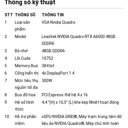
Thông số kỹ thuật
STT
THÔNG SỐ
THÔNG TIN
1
Loại sản
VGA Nvidia Quadro
phẩm
2
Model
Leadtek NVIDIA Quadro RTX A6000 48GB
GDDR6
3
Bộ nhớ
48GB GDDR6
4
Lõi Cuda
10752
5
Memory Bus
384 bit
6
Cổng hiển thị
4x DisplayPort 1.4
7
Mức tiêu thụ
300W
nguồn tối đa
8
Bus đồ họa
PCI Express thế hệ 4 x 16
9
Hệ số hình
4,4 ”(H) x 10,5” (L) khe kép Nhiệt hoạt động
thức
10
Hỗ trợ phần
vGPU NVIDIA GRID®, Máy trạm trung tâm dữ
mềm
liệu ảo NVIDIA Quadro®, Máy chủ tính toán