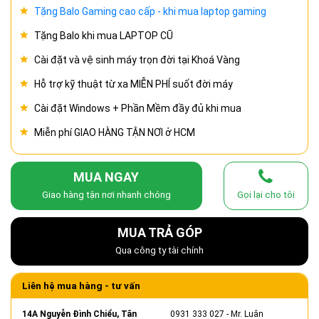
Tặng Balo Gaming cao cấp - khi mua laptop gaming
Tặng Balo khi mua LAPTOP CŨ
Cài đặt và vệ sinh máy trọn đời tại Khoá Vàng
Hỗ trợ kỹ thuật từ xa MIỄN PHÍ suốt đời máy
Cài đặt Windows + Phần Mềm đầy đủ khi mua
Miễn phí GIAO HÀNG TẬN NƠI ở HCM
MUA NGAY
Giao hàng tận nơi nhanh chóng
Gọi lại cho tôi
MUA TRẢ GÓP
Qua công ty tài chính
Liên hệ mua hàng - tư vấn
14A Nguyễn Đình Chiểu, Tân
0931 333 027
- Mr. Luân