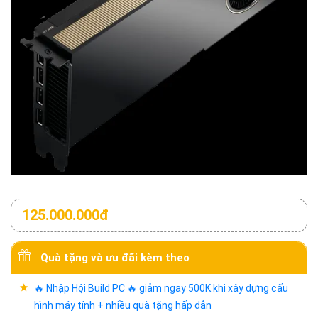
125.000.000đ
Quà tặng và ưu đãi kèm theo
🔥 Nhập Hội Build PC 🔥 giảm ngay 500K khi xây dựng cấu
hình máy tính + nhiều quà tặng hấp dẫn