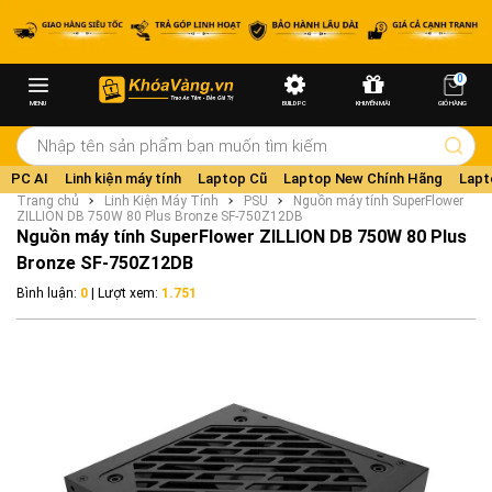
0
MENU
BUILD PC
KHUYẾN MÃI
GIỎ HÀNG
PC AI
Linh kiện máy tính
Laptop Cũ
Laptop New Chính Hãng
Lapt
Trang chủ
Linh Kiện Máy Tính
PSU
Nguồn máy tính SuperFlower
ZILLION DB 750W 80 Plus Bronze SF-750Z12DB
Nguồn máy tính SuperFlower ZILLION DB 750W 80 Plus
Bronze SF-750Z12DB
Bình luận:
0
| Lượt xem:
1.751