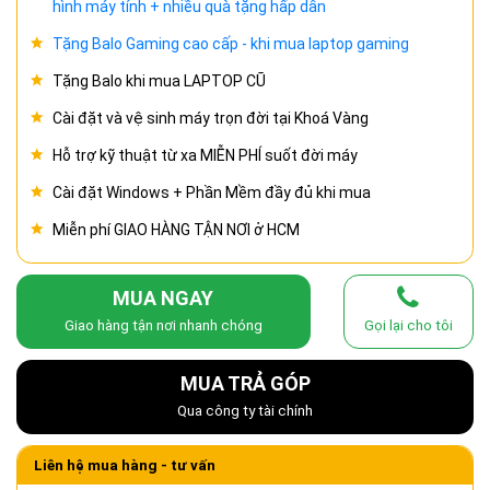
hình máy tính + nhiều quà tặng hấp dẫn
Tặng Balo Gaming cao cấp - khi mua laptop gaming
Tặng Balo khi mua LAPTOP CŨ
Cài đặt và vệ sinh máy trọn đời tại Khoá Vàng
Hỗ trợ kỹ thuật từ xa MIỄN PHÍ suốt đời máy
Cài đặt Windows + Phần Mềm đầy đủ khi mua
Miễn phí GIAO HÀNG TẬN NƠI ở HCM
MUA NGAY
Giao hàng tận nơi nhanh chóng
Gọi lại cho tôi
MUA TRẢ GÓP
Qua công ty tài chính
Liên hệ mua hàng - tư vấn