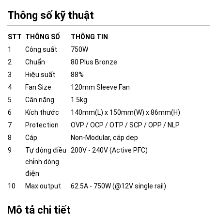
Thông số kỹ thuật
STT
THÔNG SỐ
THÔNG TIN
1
Công suất
750W
2
Chuẩn
80 Plus Bronze
3
Hiệu suất
88%
4
Fan Size
120mm Sleeve Fan
5
Cân nặng
1.5kg
6
Kích thước
140mm(L) x 150mm(W) x 86mm(H)
7
Protection
OVP / OCP / OTP / SCP / OPP / NLP
8
Cáp
Non-Modular, cáp dẹp
9
Tự động điều
200V - 240V (Active PFC)
chỉnh dòng
điện
10
Max output
62.5A - 750W (@12V single rail)
Mô tả chi tiết