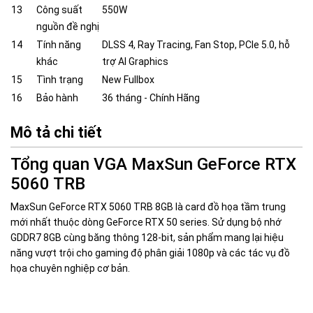
13
Công suất
550W
nguồn đề nghị
14
Tính năng
DLSS 4, Ray Tracing, Fan Stop, PCIe 5.0, hỗ
khác
trợ AI Graphics
15
Tình trạng
New Fullbox
16
Bảo hành
36 tháng - Chính Hãng
Mô tả chi tiết
Tổng quan VGA MaxSun GeForce RTX
5060 TRB
MaxSun GeForce RTX 5060 TRB 8GB là card đồ họa tầm trung
mới nhất thuộc dòng GeForce RTX 50 series. Sử dụng bộ nhớ
GDDR7 8GB cùng băng thông 128-bit, sản phẩm mang lại hiệu
năng vượt trội cho gaming độ phân giải 1080p và các tác vụ đồ
họa chuyên nghiệp cơ bản.