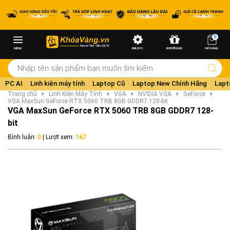
0
MENU
BUILD PC
KHUYẾN MÃI
GIỎ HÀNG
PC AI
Linh kiện máy tính
Laptop Cũ
Laptop New Chính Hãng
Lapt
Trang chủ
Linh Kiện Máy Tính
VGA
NVIDIA VGA
GeForce
VGA MaxSun GeForce RTX 5060 TRB 8GB GDDR7 128-bit
VGA MaxSun GeForce RTX 5060 TRB 8GB GDDR7 128-
bit
Bình luận:
0
| Lượt xem:
167