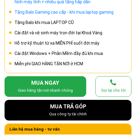
hình máy tính + nhiều quà tặng hấp dẫn
Tặng Balo Gaming cao cấp - khi mua laptop gaming
Tặng Balo khi mua LAPTOP CŨ
Cài đặt và vệ sinh máy trọn đời tại Khoá Vàng
Hỗ trợ kỹ thuật từ xa MIỄN PHÍ suốt đời máy
Cài đặt Windows + Phần Mềm đầy đủ khi mua
Miễn phí GIAO HÀNG TẬN NƠI ở HCM
MUA NGAY
Giao hàng tận nơi nhanh chóng
Gọi lại cho tôi
MUA TRẢ GÓP
Qua công ty tài chính
Liên hệ mua hàng - tư vấn