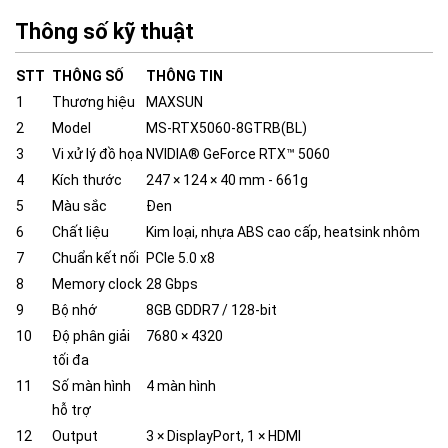
Thông số kỹ thuật
STT
THÔNG SỐ
THÔNG TIN
1
Thương hiệu
MAXSUN
2
Model
MS-RTX5060-8GTRB(BL)
3
Vi xử lý đồ họa
NVIDIA® GeForce RTX™ 5060
4
Kích thước
247 × 124 × 40 mm - 661g
5
Màu sắc
Đen
6
Chất liệu
Kim loại, nhựa ABS cao cấp, heatsink nhôm
7
Chuẩn kết nối
PCIe 5.0 x8
8
Memory clock
28 Gbps
9
Bộ nhớ
8GB GDDR7 / 128-bit
10
Độ phân giải
7680 × 4320
tối đa
11
Số màn hình
4 màn hình
hỗ trợ
12
Output
3 × DisplayPort, 1 × HDMI