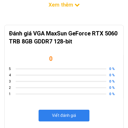
Đánh giá VGA MaxSun GeForce RTX 5060
TRB 8GB GDDR7 128-bit
0
0 %
5
0 %
4
0 %
3
0 %
2
0 %
1
Thông số kỹ thuật nổi bật
Viết đánh giá
GPU: NVIDIA GeForce RTX 5060