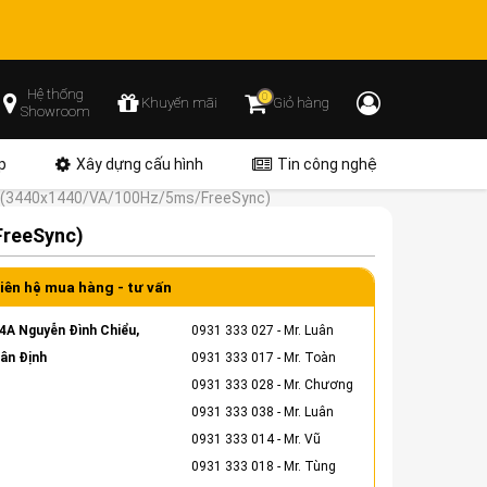
Hệ thống
0
Khuyến mãi
Giỏ hàng
Showroom
p
Xây dựng cấu hình
Tin công nghệ
h (3440x1440/VA/100Hz/5ms/FreeSync)
FreeSync)
iên hệ mua hàng - tư vấn
4A Nguyễn Đình Chiểu,
0931 333 027
- Mr. Luân
ân Định
0931 333 017
- Mr. Toàn
0931 333 028
- Mr. Chương
0931 333 038
- Mr. Luân
0931 333 014
- Mr. Vũ
0931 333 018
- Mr. Tùng