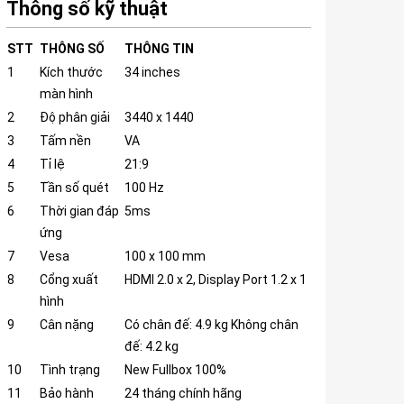
Thông số kỹ thuật
STT
THÔNG SỐ
THÔNG TIN
1
Kích thước
34 inches
màn hình
2
Độ phân giải
3440 x 1440
3
Tấm nền
VA
4
Tỉ lệ
21:9
5
Tần số quét
100 Hz
6
Thời gian đáp
5ms
ứng
7
Vesa
100 x 100 mm
8
Cổng xuất
HDMI 2.0 x 2, Display Port 1.2 x 1
hình
9
Cân nặng
Có chân đế: 4.9 kg Không chân
đế: 4.2 kg
10
Tình trạng
New Fullbox 100%
11
Bảo hành
24 tháng chính hãng