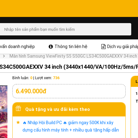
vấn doanh nghiệp
Thông tin liên hệ
Dịch vụ giải phá
Màn hình Samsung ViewFinity S5 S50GC LS34C500GAEXXV 34 inc
 LS34C500GAEXXV 34 inch (3440x1440/VA/100Hz/5ms/
Bình luận:
0
|
Lượt xem:
736
L
6.490.000đ
1
T
Quà tặng và ưu đãi kèm theo
🔥 Nhập Hội Build PC 🔥 giảm ngay 500K khi xây
dựng cấu hình máy tính + nhiều quà tặng hấp dẫn