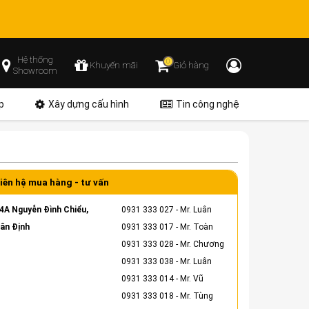
Hệ thống
0
Khuyến mãi
Giỏ hàng
Showroom
p
Xây dựng cấu hình
Tin công nghệ
iên hệ mua hàng - tư vấn
4A Nguyễn Đình Chiểu,
0931 333 027
- Mr. Luân
ân Định
0931 333 017
- Mr. Toàn
0931 333 028
- Mr. Chương
0931 333 038
- Mr. Luân
0931 333 014
- Mr. Vũ
0931 333 018
- Mr. Tùng