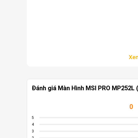
Đánh giá Màn Hình MSI PRO MP252L 
0
5
4
3