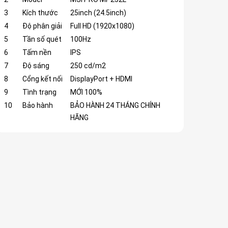
3
Kích thước
25inch (24.5inch)
4
Độ phân giải
Full HD (1920x1080)
5
Tần số quét
100Hz
6
Tấm nền
IPS
7
Độ sáng
250 cd/m2
8
Cổng kết nối
DisplayPort + HDMI
9
Tình trạng
MỚI 100%
10
Bảo hành
BẢO HÀNH 24 THÁNG CHÍNH
HÃNG