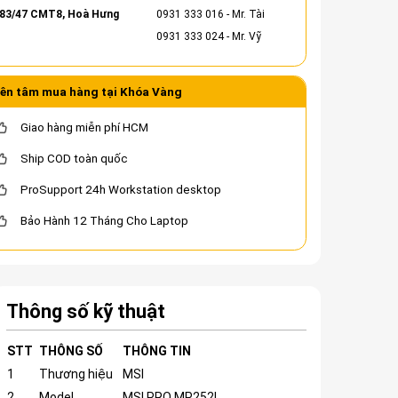
83/47 CMT8, Hoà Hưng
0931 333 016
- Mr. Tài
0931 333 024
- Mr. Vỹ
ên tâm mua hàng tại Khóa Vàng
Giao hàng miễn phí HCM
Ship COD toàn quốc
ProSupport 24h Workstation desktop
Bảo Hành 12 Tháng Cho Laptop
Thông số kỹ thuật
STT
THÔNG SỐ
THÔNG TIN
1
Thương hiệu
MSI
2
Model
MSI PRO MP252L