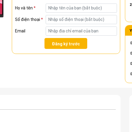
2
Họ và tên
*
Số điện thoại
*
Y
Email
Đăng ký trước