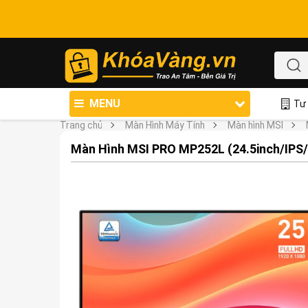
MENU
Tư 
Trang chủ
Màn Hình Máy Tính
Màn hình MSI
Màn Hình MSI PRO MP252L (24.5inch/IP