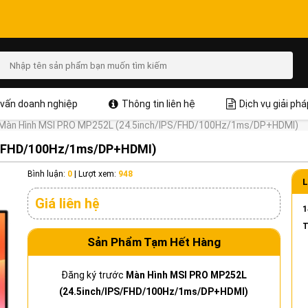
vấn doanh nghiệp
Thông tin liên hệ
Dịch vụ giải phá
Màn Hình MSI PRO MP252L (24.5inch/IPS/FHD/100Hz/1ms/DP+HDMI)
S/FHD/100Hz/1ms/DP+HDMI)
Bình luận:
0
|
Lượt xem:
948
L
Giá liên hệ
1
T
Sản Phẩm Tạm Hết Hàng
Đăng ký trước
Màn Hình MSI PRO MP252L
(24.5inch/IPS/FHD/100Hz/1ms/DP+HDMI)