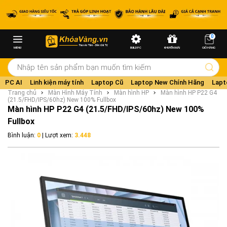
0
MENU
BUILD PC
KHUYẾN MÃI
GIỎ HÀNG
PC AI
Linh kiện máy tính
Laptop Cũ
Laptop New Chính Hãng
Lapt
Trang chủ
Màn Hình Máy Tính
Màn hình HP
Màn hình HP P22 G4
(21.5/FHD/IPS/60hz) New 100% Fullbox
Màn hình HP P22 G4 (21.5/FHD/IPS/60hz) New 100%
Fullbox
Bình luận:
0
| Lượt xem:
3.448