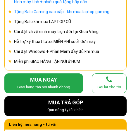
hình máy tính + nhiều quà tặng hấp dẫn
Tặng Balo Gaming cao cấp - khi mua laptop gaming
Tặng Balo khi mua LAPTOP CŨ
Cài đặt và vệ sinh máy trọn đời tại Khoá Vàng
Hỗ trợ kỹ thuật từ xa MIỄN PHÍ suốt đời máy
Cài đặt Windows + Phần Mềm đầy đủ khi mua
Miễn phí GIAO HÀNG TẬN NƠI ở HCM
MUA NGAY
Giao hàng tận nơi nhanh chóng
Gọi lại cho tôi
MUA TRẢ GÓP
Qua công ty tài chính
Liên hệ mua hàng - tư vấn