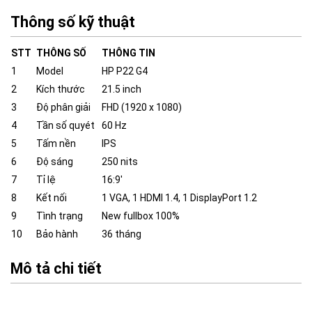
Thông số kỹ thuật
STT
THÔNG SỐ
THÔNG TIN
1
Model
HP P22 G4
2
Kích thước
21.5 inch
3
Độ phân giải
FHD (1920 x 1080)
4
Tần số quyét
60 Hz
5
Tấm nền
IPS
6
Độ sáng
250 nits
7
Tỉ lệ
16:9′
8
Kết nối
1 VGA, 1 HDMI 1.4, 1 DisplayPort 1.2
9
Tình trạng
New fullbox 100%
10
Bảo hành
36 tháng
Mô tả chi tiết