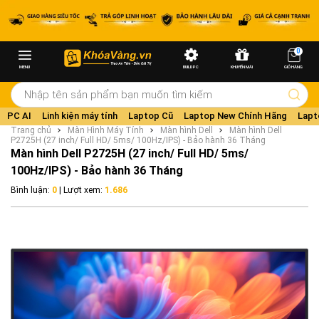
0
MENU
BUILD PC
KHUYẾN MÃI
GIỎ HÀNG
PC AI
Linh kiện máy tính
Laptop Cũ
Laptop New Chính Hãng
Lapt
Trang chủ
Màn Hình Máy Tính
Màn hình Dell
Màn hình Dell
P2725H (27 inch/ Full HD/ 5ms/ 100Hz/IPS) - Bảo hành 36 Tháng
Màn hình Dell P2725H (27 inch/ Full HD/ 5ms/
100Hz/IPS) - Bảo hành 36 Tháng
Bình luận:
0
| Lượt xem:
1.686