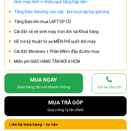
hình máy tính + nhiều quà tặng hấp dẫn
Tặng Balo Gaming cao cấp - khi mua laptop gaming
Tặng Balo khi mua LAPTOP CŨ
Cài đặt và vệ sinh máy trọn đời tại Khoá Vàng
Hỗ trợ kỹ thuật từ xa MIỄN PHÍ suốt đời máy
Cài đặt Windows + Phần Mềm đầy đủ khi mua
Miễn phí GIAO HÀNG TẬN NƠI ở HCM
MUA NGAY
Giao hàng tận nơi nhanh chóng
Gọi lại cho tôi
MUA TRẢ GÓP
Qua công ty tài chính
Liên hệ mua hàng - tư vấn