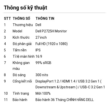
Thông số kỹ thuật
STT
THÔNG SỐ
THÔNG TIN
1
Thương hiệu
Dell
2
Model
Dell P2725H Monitor
3
Kích thước
27 inch
4
Độ phân giải
Full HD (1920 x 1080)
5
Tấm nền
IPS
6
Tỉ lệ màn hình
16:9
7
Không gian
99% sRGB
màu
8
Độ sáng
300 nits
9
Cổng kết nối
DisplayPort 1.2 / HDMI 1.4 / USB 3.2 Gen 1 (
Downstream & Upstream ) / USB-C 3.2 Gen 1
10
Tình trạng
Mới 100%
11
Bảo hành
Bảo hành 36 Tháng CHÍNH HÃNG DELL