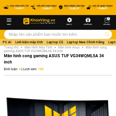
0
MENU
BUILD PC
KHUYẾN MÃI
GIỎ HÀNG
PC AI
Linh kiện máy tính
Laptop Cũ
Laptop New Chính Hãng
Lapt
Trang chủ
Màn Hình Máy Tính
Màn hình Asus
Màn hình cong
gaming ASUS TUF VG34WQML5A 34 inch
Màn hình cong gaming ASUS TUF VG34WQML5A 34
inch
Bình luận:
0
| Lượt xem:
162