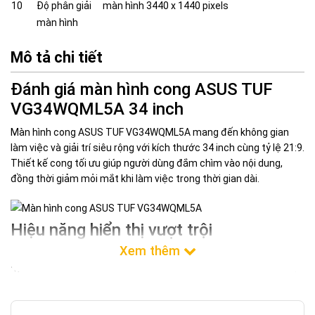
10
Độ phân giải
màn hình 3440 x 1440 pixels
màn hình
Mô tả chi tiết
Đánh giá màn hình cong ASUS TUF
VG34WQML5A 34 inch
Màn hình cong ASUS TUF VG34WQML5A mang đến không gian
làm việc và giải trí siêu rộng với kích thước 34 inch cùng tỷ lệ 21:9.
Thiết kế cong tối ưu giúp người dùng đắm chìm vào nội dung,
đồng thời giảm mỏi mắt khi làm việc trong thời gian dài.
Hiệu năng hiển thị vượt trội
Được trang bị tấm nền VA với độ phân giải 3440 x 1440 pixels,
màn hình cung cấp hình ảnh sắc nét, độ tương phản cao. Tần số
quét lên đến 250Hz và thời gian phản hồi siêu tốc 0.2ms giúp mọi
chuyển động hình ảnh trở nên mượt mà, loại bỏ hiện tượng bóng
mờ, mang lại ưu thế tuyệt đối trong các tác vụ yêu cầu tốc độ.