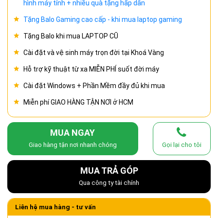
hình máy tính + nhiều quà tặng hấp dẫn
Tặng Balo Gaming cao cấp - khi mua laptop gaming
Tặng Balo khi mua LAPTOP CŨ
Cài đặt và vệ sinh máy trọn đời tại Khoá Vàng
Hỗ trợ kỹ thuật từ xa MIỄN PHÍ suốt đời máy
Cài đặt Windows + Phần Mềm đầy đủ khi mua
Miễn phí GIAO HÀNG TẬN NƠI ở HCM
MUA NGAY
Giao hàng tận nơi nhanh chóng
Gọi lại cho tôi
MUA TRẢ GÓP
Qua công ty tài chính
Liên hệ mua hàng - tư vấn