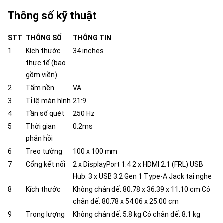
Thông số kỹ thuật
STT
THÔNG SỐ
THÔNG TIN
1
Kích thước
34 inches
thực tế (bao
gồm viền)
2
Tấm nền
VA
3
Tỉ lệ màn hình
21:9
4
Tần số quét
250 Hz
5
Thời gian
0.2ms
phản hồi
6
Treo tường
100 x 100 mm
7
Cổng kết nối
2 x DisplayPort 1.4 2 x HDMI 2.1 (FRL) USB
Hub: 3 x USB 3.2 Gen 1 Type-A Jack tai nghe
8
Kích thước
Không chân đế: 80.78 x 36.39 x 11.10 cm Có
chân đế: 80.78 x 54.06 x 25.00 cm
9
Trọng lượng
Không chân đế: 5.8 kg Có chân đế: 8.1 kg