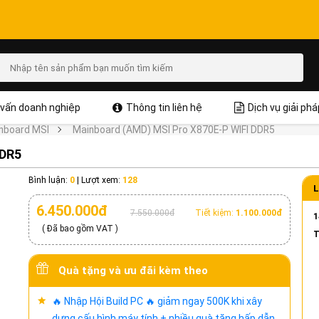
vấn doanh nghiệp
Thông tin liên hệ
Dịch vụ giải phá
nboard MSI
Mainboard (AMD) MSI Pro X870E-P WIFI DDR5
DDR5
Bình luận:
0
|
Lượt xem:
128
L
6.450.000đ
7.550.000đ
Tiết kiệm:
1.100.000đ
1
( Đã bao gồm VAT )
T
Quà tặng và ưu đãi kèm theo
🔥 Nhập Hội Build PC 🔥 giảm ngay 500K khi xây
dựng cấu hình máy tính + nhiều quà tặng hấp dẫn