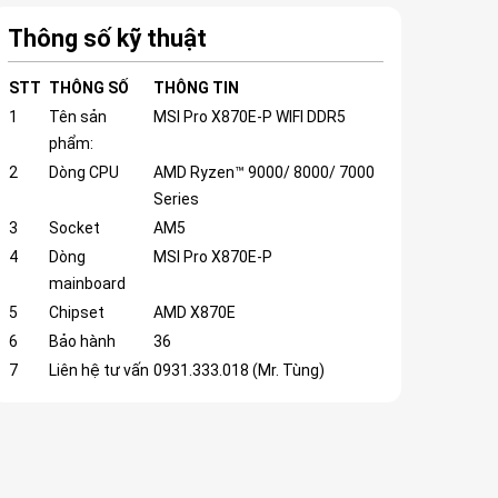
Thông số kỹ thuật
STT
THÔNG SỐ
THÔNG TIN
1
Tên sản
MSI Pro X870E-P WIFI DDR5
phẩm:
2
Dòng CPU
AMD Ryzen™ 9000/ 8000/ 7000
Series
3
Socket
AM5
4
Dòng
MSI Pro X870E-P
mainboard
5
Chipset
AMD X870E
6
Bảo hành
36
7
Liên hệ tư vấn
0931.333.018 (Mr. Tùng)