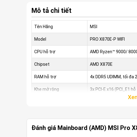
Mô tả chi tiết
Tên Hãng
MSI
Model
PRO X870E-P WIFI
CPU hỗ trợ
AMD Ryzen™ 9000/ 8000
Chipset
AMD X870E
RAM hỗ trợ
4x DDR5 UDIMM, tối đa 
Khe mở rộng
3x PCI-E x16 (PCI_E1 hỗ 
Ổ cứng
3x M.2 (M.2_1 PCIe 5.0 
Kết nối mạng
Wi-Fi 7, Bluetooth 5.4, 
Đánh giá Mainboard (AMD) MSI Pro X
Kích cỡ
ATX (243.84mm x 304.