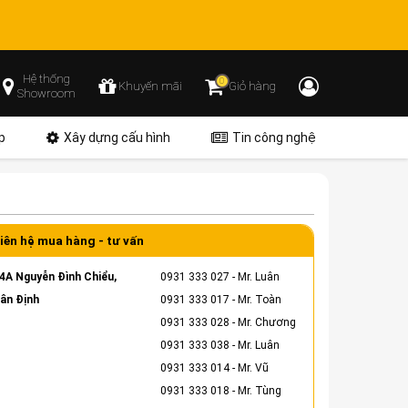
Hệ thống
0
Khuyến mãi
Giỏ hàng
Showroom
p
Xây dựng cấu hình
Tin công nghệ
iên hệ mua hàng - tư vấn
4A Nguyễn Đình Chiểu,
0931 333 027
- Mr. Luân
ân Định
0931 333 017
- Mr. Toàn
0931 333 028
- Mr. Chương
0931 333 038
- Mr. Luân
0931 333 014
- Mr. Vũ
0931 333 018
- Mr. Tùng