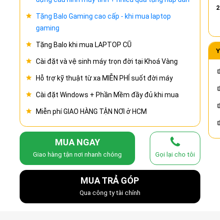
2
Tặng Balo Gaming cao cấp - khi mua laptop
gaming
Tặng Balo khi mua LAPTOP CŨ
Y
Cài đặt và vệ sinh máy trọn đời tại Khoá Vàng
Hỗ trợ kỹ thuật từ xa MIỄN PHÍ suốt đời máy
Cài đặt Windows + Phần Mềm đầy đủ khi mua
Miễn phí GIAO HÀNG TẬN NƠI ở HCM
MUA NGAY
Giao hàng tận nơi nhanh chóng
Gọi lại cho tôi
MUA TRẢ GÓP
Qua công ty tài chính