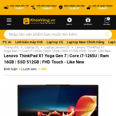
0
MENU
BUILD PC
KHUYẾN MÃI
GIỎ HÀNG
PC AI
Linh kiện máy tính
Laptop Cũ
Laptop New Chính Hãng
Lapt
Trang chủ
Laptop Cũ
Laptop Lenovo Cũ
Lenovo ThinkPad X1
Yoga Gen 7 | Core i7-1265U | Ram 16GB | SSD 512GB | FHD Touch - Like New
Lenovo ThinkPad X1 Yoga Gen 7 | Core i7-1265U | Ram
16GB | SSD 512GB | FHD Touch - Like New
Bình luận:
0
| Lượt xem:
1.245