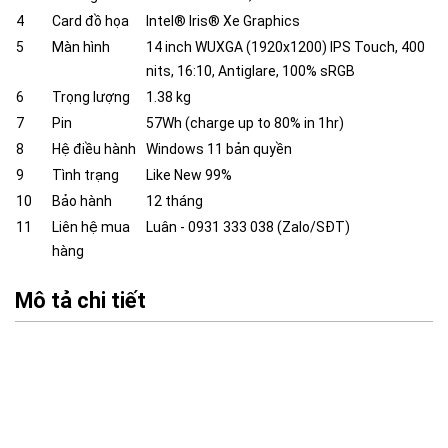
4
Card đồ họa
Intel® Iris® Xe Graphics
5
Màn hình
14 inch WUXGA (1920x1200) IPS Touch, 400
nits, 16:10, Antiglare, 100% sRGB
6
Trọng lượng
1.38 kg
7
Pin
57Wh (charge up to 80% in 1hr)
8
Hệ điều hành
Windows 11 bản quyền
9
Tình trạng
Like New 99%
10
Bảo hành
12 tháng
11
Liên hệ mua
Luân - 0931 333 038 (Zalo/SĐT)
hàng
Mô tả chi tiết