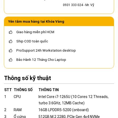
0931 333 024
- Mr. Vỹ
Yên tâm mua hàng tại Khóa Vàng
Giao hàng miễn phí HCM
Ship COD toàn quốc
ProSupport 24h Workstation desktop
Bảo Hành 12 Tháng Cho Laptop
Thông số kỹ thuật
STT
THÔNG SỐ
THÔNG TIN
1
CPU
Intel Core i7-1265U (10 Cores 12 Threads,
turbo 3.6GHz, 12MB Cache)
2
RAM
16GB LPDDR5-5200 (onboard)
3
Ổ cứng
512GB M.2 2280, PCIe Gen 4x4 NVMe