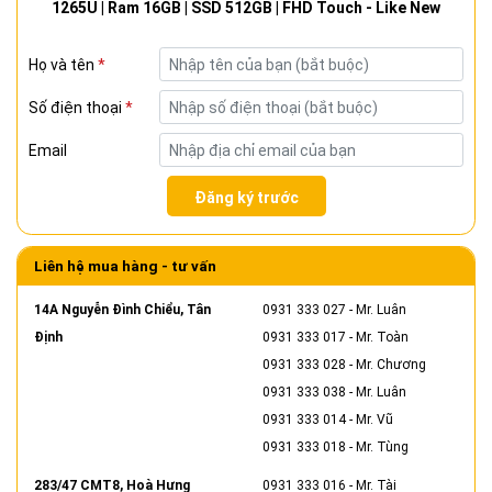
1265U | Ram 16GB | SSD 512GB | FHD Touch - Like New
Họ và tên
*
Số điện thoại
*
Email
Đăng ký trước
Liên hệ mua hàng - tư vấn
14A Nguyễn Đình Chiểu, Tân
0931 333 027
- Mr. Luân
Định
0931 333 017
- Mr. Toàn
0931 333 028
- Mr. Chương
0931 333 038
- Mr. Luân
0931 333 014
- Mr. Vũ
0931 333 018
- Mr. Tùng
283/47 CMT8, Hoà Hưng
0931 333 016
- Mr. Tài