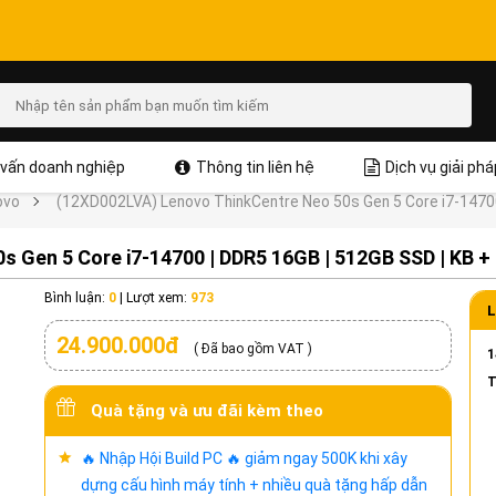
vấn doanh nghiệp
Thông tin liên hệ
Dịch vụ giải phá
ovo
(12XD002LVA) Lenovo ThinkCentre Neo 50s Gen 5 Core i7-14700
 Gen 5 Core i7-14700 | DDR5 16GB | 512GB SSD | KB + 
Bình luận:
0
|
Lượt xem:
973
L
24.900.000đ
( Đã bao gồm VAT )
1
T
Quà tặng và ưu đãi kèm theo
🔥 Nhập Hội Build PC 🔥 giảm ngay 500K khi xây
dựng cấu hình máy tính + nhiều quà tặng hấp dẫn