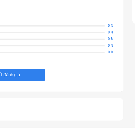
0 %
0 %
0 %
0 %
0 %
ết đánh giá
ung nhịp lên đến 5.4GHz) xử lý nhanh chóng các ứng dụng phức
 dữ liệu nhanh, hỗ trợ nâng cấp lên đến 64GB.