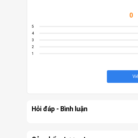
0
5
4
3
2
1
Vi
Hỏi đáp - Bình luận
CPU:
Intel Core i7-14700 (20 nhân, 28 luồng, x
tạp.
RAM:
16GB DDR5-4800 mang lại tốc độ truyền tải