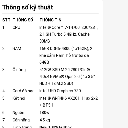
Thông số kỹ thuật
STT
THÔNG SỐ
THÔNG TIN
1
CPU
Intel® Core™ i7-14700, 20C/28T,
2.1 GH Turbo 5.4GHz, Cache
33MB
2
RAM
16GB DDR5-4800 (1x16GB), 2
khe cắm Ram, hỗ trợ tối đa
64GB
3
Ổ cứng
512GB SSD M.2 2280 PCIe®
4.0x4 NVMe® Opal 2.0 ( 1x 3.5"
HDD + 1x M.2 SSD)
4
Card đồ họa
Intel UHD Graphics 730
5
Kết nối
Intel® Wi-Fi® 6 AX201, 11ax 2x2
+ BT5.1
6
Nguồn
180w
7
Cân nặng
4.5 kg
8
Tình trạng
New 100% Fullbox