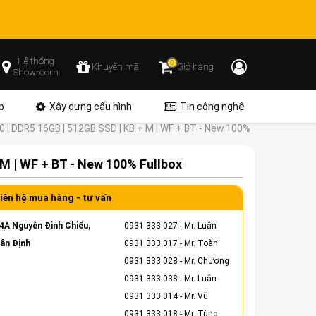
Hệ thống
0
Khuyến mãi
Giỏ hàng
Showroom
p
Xây dựng cấu hình
Tin công nghệ
 | DDR5 16GB | 512GB SSD | KB + M | WF + BT - New 100%
M | WF + BT - New 100% Fullbox
iên hệ mua hàng - tư vấn
4A Nguyễn Đình Chiểu,
0931 333 027
- Mr. Luân
ân Định
0931 333 017
- Mr. Toàn
0931 333 028
- Mr. Chương
0931 333 038
- Mr. Luân
0931 333 014
- Mr. Vũ
0931 333 018
- Mr. Tùng