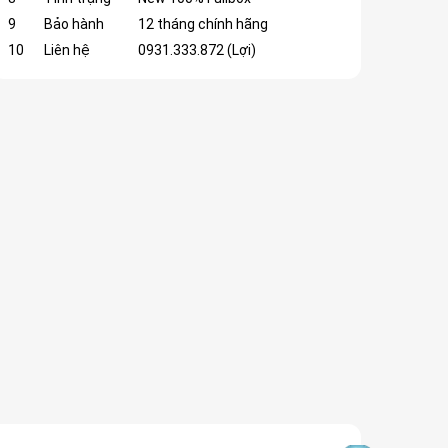
9
Bảo hành
12 tháng chính hãng
10
Liên hệ
0931.333.872 (Lợi)