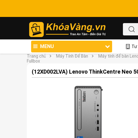
MENU
Tư 
Trang chủ
Máy Tính Để Bàn
Máy tính để bàn Len
Fullbox
(12XD002LVA) Lenovo ThinkCentre Neo 50s