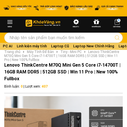
0
MENU
BUILD PC
KHUYẾN MÃI
GIỎ HÀNG
PC AI
Linh kiện máy tính
Laptop Cũ
Laptop New Chính Hãng
Lapt
Trang chủ
Máy Tính Để Bàn
Tiny - Mini PC
Lenovo ThinkCentre
M70Q Mini Gen 5 Core i7-14700T | 16GB RAM DDR5 | 512GB SSD | Win 11
Pro | New 100% Fullbox
Lenovo ThinkCentre M70Q Mini Gen 5 Core i7-14700T |
16GB RAM DDR5 | 512GB SSD | Win 11 Pro | New 100%
Fullbox
Bình luận:
0
| Lượt xem:
407