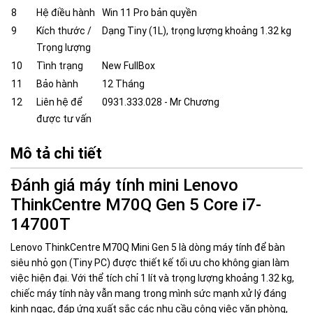
8
Hệ điều hành
Win 11 Pro bản quyền
9
Kích thước /
Dạng Tiny (1L), trọng lượng khoảng 1.32 kg
Trọng lượng
10
Tình trạng
New FullBox
11
Bảo hành
12 Tháng
12
Liên hệ để
0931.333.028 - Mr Chương
được tư vấn
Mô tả chi tiết
Đánh giá máy tính mini Lenovo
ThinkCentre M70Q Gen 5 Core i7-
14700T
Lenovo ThinkCentre M70Q Mini Gen 5 là dòng máy tính để bàn
siêu nhỏ gọn (Tiny PC) được thiết kế tối ưu cho không gian làm
việc hiện đại. Với thể tích chỉ 1 lít và trọng lượng khoảng 1.32 kg,
chiếc máy tính này vẫn mang trong mình sức mạnh xử lý đáng
kinh ngạc, đáp ứng xuất sắc các nhu cầu công việc văn phòng,