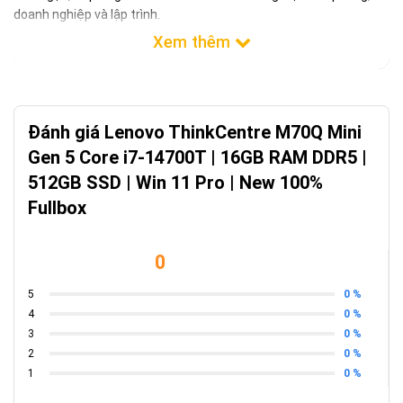
doanh nghiệp và lập trình.
Đánh giá Lenovo ThinkCentre M70Q Mini
Gen 5 Core i7-14700T | 16GB RAM DDR5 |
512GB SSD | Win 11 Pro | New 100%
Fullbox
0
0 %
5
0 %
4
0 %
3
0 %
2
Hiệu năng vượt trội với Intel Core i7 thế hệ
0 %
1
14