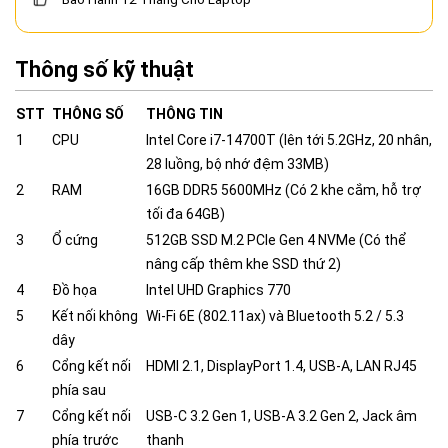
Thông số kỹ thuật
STT
THÔNG SỐ
THÔNG TIN
1
CPU
Intel Core i7-14700T (lên tới 5.2GHz, 20 nhân,
28 luồng, bộ nhớ đệm 33MB)
2
RAM
16GB DDR5 5600MHz (Có 2 khe cắm, hỗ trợ
tối đa 64GB)
3
Ổ cứng
512GB SSD M.2 PCIe Gen 4 NVMe (Có thể
nâng cấp thêm khe SSD thứ 2)
4
Đồ họa
Intel UHD Graphics 770
5
Kết nối không
Wi-Fi 6E (802.11ax) và Bluetooth 5.2 / 5.3
dây
6
Cổng kết nối
HDMI 2.1, DisplayPort 1.4, USB-A, LAN RJ45
phía sau
7
Cổng kết nối
USB-C 3.2 Gen 1, USB-A 3.2 Gen 2, Jack âm
phía trước
thanh