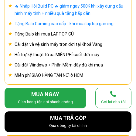
🔥 Nhập Hội Build PC 🔥 giảm ngay 500K khi xây dựng cấu
hình máy tính + nhiều quà tặng hấp dẫn
Tặng Balo Gaming cao cấp - khi mua laptop gaming
Tặng Balo khi mua LAPTOP CŨ
Cài đặt và vệ sinh máy trọn đời tại Khoá Vàng
Hỗ trợ kỹ thuật từ xa MIỄN PHÍ suốt đời máy
Cài đặt Windows + Phần Mềm đầy đủ khi mua
Miễn phí GIAO HÀNG TẬN NƠI ở HCM
MUA NGAY
Giao hàng tận nơi nhanh chóng
Gọi lại cho tôi
MUA TRẢ GÓP
Qua công ty tài chính