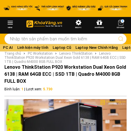
0
MENU
BUILD PC
KHUYẾN MÃI
GIỎ HÀNG
PC AI
Linh kiện máy tính
Laptop Cũ
Laptop New Chính Hãng
Lapt
Trang chủ
PC Workstation
Lenovo ThinkStation
Lenovo
ThinkStation P920 Workstation Dual Xeon Gold 6138 | RAM 64GB ECC | SSD
1TB | Quadro M4000 8GB FULL BOX
Lenovo ThinkStation P920 Workstation Dual Xeon Gold
6138 | RAM 64GB ECC | SSD 1TB | Quadro M4000 8GB
FULL BOX
Bình luận:
1
| Lượt xem:
5.730