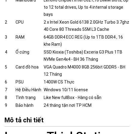
1
Mainboard
Lenovo Chipset Intel C621,16 DIMM slots, Up
to 12 total drives, Up to 4 internal storage
bays
2
CPU
2 x Intel Xeon Gold 6138 2.0GHz Turbo 3.7ghz
40 Core 80 Threads 55M L3 Cache
3
RAM
64GB DDR4 ECC REG (Up to 1TB DDR4 , 16
khe Ram)
4
Ổ cứng
SSD Kioxia (Toshiba) Exceria G3 Plus 1TB
NVMe Gen4x4 - BH 36 Tháng
5
Card đồ họa
VGA Quadro M4000 8GB 256bit GDDR5 - BH
12 Tháng
6
PSU
1400W CS Thực
7
Hệ Điều Hành
Windows 10/11 license
8
Tình trạng
Like New fullBox - Hàng có sẵn
9
Bảo hành
24 tháng tận nơi TP HCM
Mô tả chi tiết