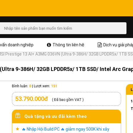
vấn doanh nghiệp
Thông tin liên hệ
Dịch vụ giải phá
SI Prestige 13 AI+ A3MG 036VN (Ultra 9-386H/ 32GB LPDDR5x/ 1TB SSD/
Ultra 9-386H/ 32GB LPDDR5x/ 1TB SSD/ Intel Arc Graph
Bình luận:
0
|
Lượt xem:
151
L
53.790.000đ
( Đã bao gồm VAT )
1
T
Quà tặng và ưu đãi kèm theo
🔥 Nhập Hội Build PC 🔥 giảm ngay 500K khi xây