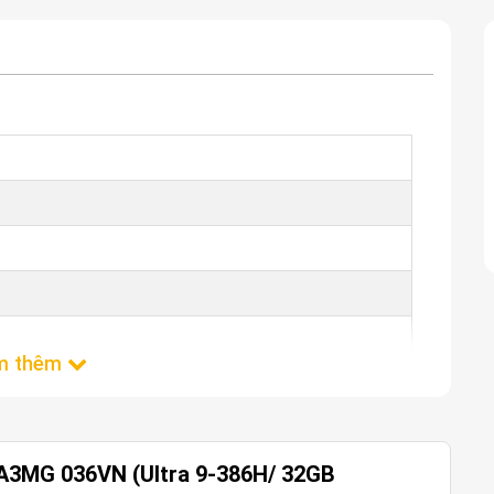
hòng cao cấp, AI, đồ họa nhẹ
 A3MG 036VN (Ultra 9-386H/ 32GB
a 9 386H