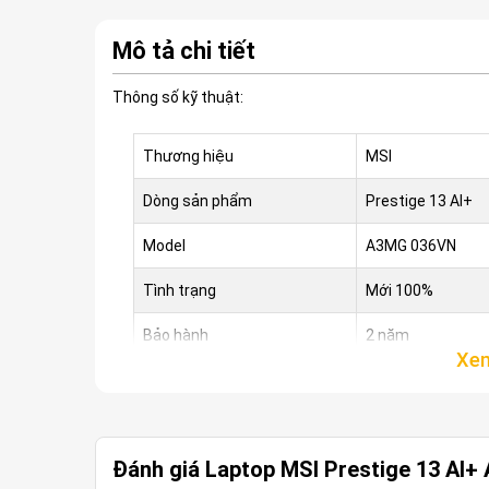
Mô tả chi tiết
Thông số kỹ thuật:
Thương hiệu
MSI
Dòng sản phẩm
Prestige 13 AI+
Model
A3MG 036VN
Tình trạng
Mới 100%
Bảo hành
2 năm
Màu sắc
Xám Platinum
Nhu cầu
Doanh nhân, văn p
Đánh giá Laptop MSI Prestige 13 AI+
CPU
Intel® Core™ Ultr