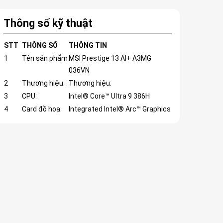
Thông số kỹ thuật
STT
THÔNG SỐ
THÔNG TIN
1
Tên sản phẩm
MSI Prestige 13 AI+ A3MG
036VN
2
Thương hiệu:
Thương hiệu:
3
CPU:
Intel® Core™ Ultra 9 386H
4
Card đồ hoạ:
Integrated Intel® Arc™ Graphics