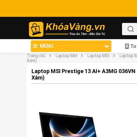
MENU
Tư 
Trang chủ
Laptop Mới
Laptop MSI
Laptop M
Xám)
Laptop MSI Prestige 13 AI+ A3MG 036VN (
Xám)