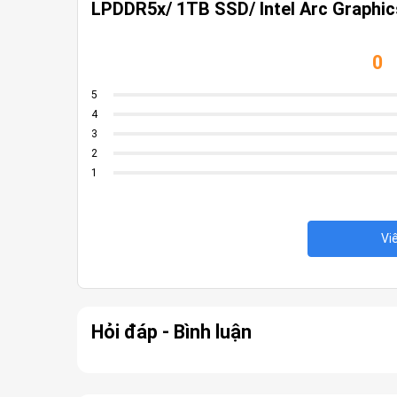
LPDDR5x/ 1TB SSD/ Intel Arc Graphic
Card đồ họa
Intel® Arc™ Grap
RAM
32GB LPDDR5x O
0
Ổ cứng
1TB NVMe PCIe 
5
4
Khe cắm mở rộng
1x M.2 SSD slot 
3
2
13.3″ 2.8K (2880
1
VESA DisplayHDR™
Màn hình
100% DCI-P3 (Typ
Vi
SGS Eye Care Dis
Chứng nhận giảm
Hỏi đáp - Bình luận
IR FHD Webcam (
Camera
3D Noise Reduct