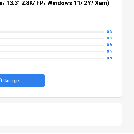
s/ 13.3″ 2.8K/ FP/ Windows 11/ 2Y/ Xám)
hics
nboard
Gen4 SSD
0 %
0 %
(NVMe PCIe Gen4)
0 %
0 %
×1800) OLED
0 %
 True Black 600
.)
ết đánh giá
play
 ánh sáng xanh SGS
30fps@1080p) hỗ trợ HDR
ion+ (3DNR+)