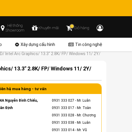
Hệ thống
0
Khuyến mãi
Giỏ hàng
Showroom
p
Xây dựng cấu hình
Tin công nghệ
 Intel Arc Graphics/ 13.3″ 2.8K/ FP/ Windows 11/ 2Y/
ics/ 13.3″ 2.8K/ FP/ Windows 11/ 2Y/
iên hệ mua hàng - tư vấn
4A Nguyễn Đình Chiểu,
0931 333 027
- Mr. Luân
ân Định
0931 333 017
- Mr. Toàn
0931 333 028
- Mr. Chương
0931 333 038
- Mr. Luân
0931 333 014
- Mr. Vũ