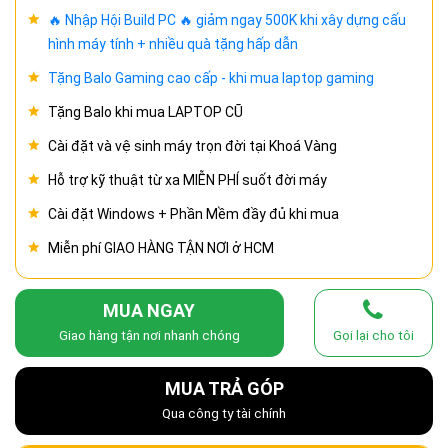
🔥 Nhập Hội Build PC 🔥 giảm ngay 500K khi xây dựng cấu
hình máy tính + nhiều quà tặng hấp dẫn
Tặng Balo Gaming cao cấp - khi mua laptop gaming
Tặng Balo khi mua LAPTOP CŨ
Cài đặt và vệ sinh máy trọn đời tại Khoá Vàng
Hỗ trợ kỹ thuật từ xa MIỄN PHÍ suốt đời máy
Cài đặt Windows + Phần Mềm đầy đủ khi mua
Miễn phí GIAO HÀNG TẬN NƠI ở HCM
MUA NGAY
Giao hàng tận nơi nhanh chóng
Gọi lại cho tôi
MUA TRẢ GÓP
Qua công ty tài chính