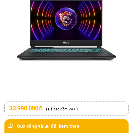
33.990.000đ
( Đã bao gồm VAT )
Quà tặng và ưu đãi kèm theo