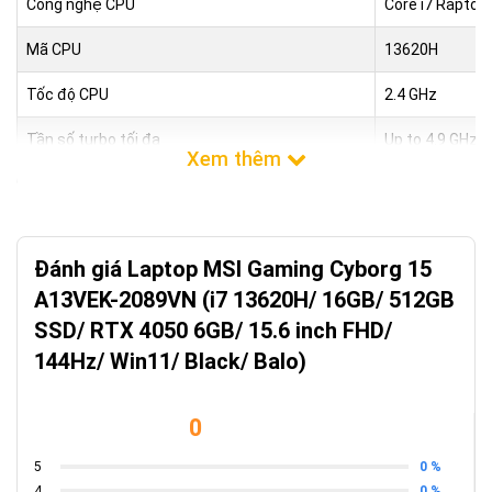
Công nghệ CPU
Core i7 Raptor 
Mã CPU
13620H
Tốc độ CPU
2.4 GHz
Tần số turbo tối đa
Up to 4.9 GHz
Số lõi CPU
10 Cores
Số luồng
16 Threads
Đánh giá Laptop MSI Gaming Cyborg 15
Bộ nhớ đệm
24Mb Cache
A13VEK-2089VN (i7 13620H/ 16GB/ 512GB
Bộ nhớ RAM
SSD/ RTX 4050 6GB/ 15.6 inch FHD/
144Hz/ Win11/ Black/ Balo)
Dung lượng RAM
16Gb
Loại RAM
DDR5
0
Tốc độ Bus RAM
5200
0 %
5
0 %
4