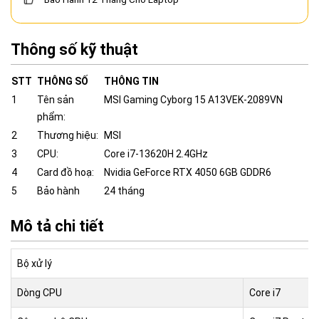
Thông số kỹ thuật
STT
THÔNG SỐ
THÔNG TIN
1
Tên sản
MSI Gaming Cyborg 15 A13VEK-2089VN
phẩm:
2
Thương hiệu:
MSI
3
CPU:
Core i7-13620H 2.4GHz
4
Card đồ hoạ:
Nvidia GeForce RTX 4050 6GB GDDR6
5
Bảo hành
24 tháng
Mô tả chi tiết
Bộ xử lý
Dòng CPU
Core i7