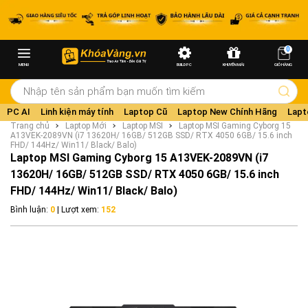
0
MENU
BUILD PC
KHUYẾN MÃI
GIỎ HÀNG
PC AI
Linh kiện máy tính
Laptop Cũ
Laptop New Chính Hãng
Lapt
Trang chủ
Laptop Mới
Laptop MSI
Laptop MSI Gaming Cyborg 15
A13VEK-2089VN (i7 13620H/ 16GB/ 512GB SSD/ RTX 4050 6GB/ 15.6 inch
FHD/ 144Hz/ Win11/ Black/ Balo)
Laptop MSI Gaming Cyborg 15 A13VEK-2089VN (i7
13620H/ 16GB/ 512GB SSD/ RTX 4050 6GB/ 15.6 inch
FHD/ 144Hz/ Win11/ Black/ Balo)
Bình luận:
0
| Lượt xem:
152