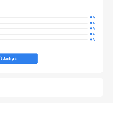
.5K)
75HX (24 lõi) - Max Turbo Frequency:5.40 GHz
0 %
ype-A
0 %
ỗ trợ Power Delivery/DisplayPort)
0 %
0 %
0 %
nh kết hợp tai nghe/micrô
2280)
ết đánh giá