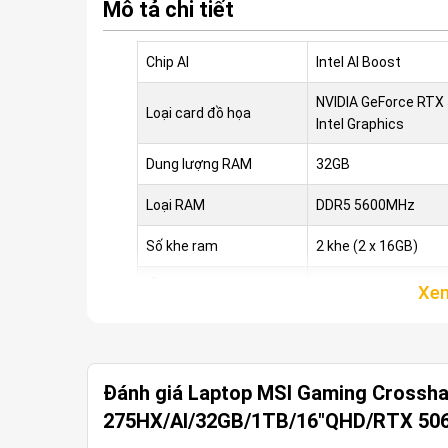
Mô tả chi tiết
Chip AI
Intel AI Boost
NVIDIA GeForce RTX 
Loại card đồ họa
Intel Graphics
Dung lượng RAM
32GB
Loại RAM
DDR5 5600MHz
Số khe ram
2 khe (2 x 16GB)
Ổ cứng
1TB SSD1 PCIe (M.2
Kích thước màn hình
16 inches
Pin
4 Cell Int (90Wh)
Đánh giá Laptop MSI Gaming Crossh
Hệ điều hành
Windows 11 Home Si
275HX/AI/32GB/1TB/16"QHD/RTX 506