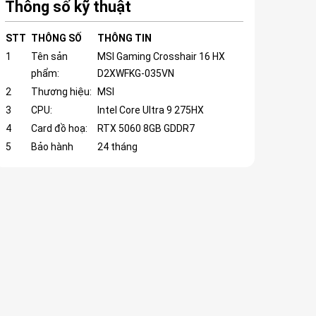
Thông số kỹ thuật
STT
THÔNG SỐ
THÔNG TIN
1
Tên sản
MSI Gaming Crosshair 16 HX
phẩm:
D2XWFKG-035VN
2
Thương hiệu:
MSI
3
CPU:
Intel Core Ultra 9 275HX
4
Card đồ hoạ:
RTX 5060 8GB GDDR7
5
Bảo hành
24 tháng