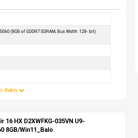
5060 (8GB of GDDR7 SDRAM, Bus Width: 128- bit)
 2280)
air 16 HX D2XWFKG-035VN U9-
ngle Language 64-bit
0 8GB/Win11_Balo