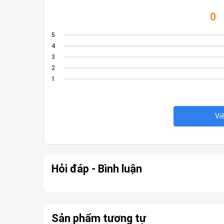
Độ phân giải màn hình
2560 x 1600 pixels (2
0
Loại CPU
Intel Core Ultra 9 2
5
3 x USB 3.2 Gen 1 T
4
1 x Thunderbolt 4 (h
3
1 x HDMI
2
Cổng giao tiếp
1 x RJ45 (LAN)
1
1 x Giắc cắm âm tha
1 x SSD2 PCIe (M.2 
Vi
Hỏi đáp - Bình luận
Sản phẩm tương tự