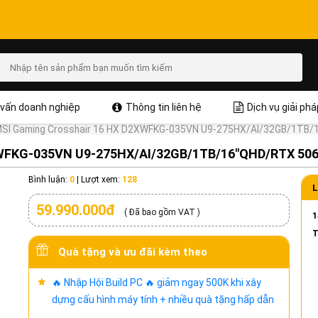
vấn doanh nghiệp
Thông tin liên hệ
Dịch vụ giải phá
MSI Gaming Crosshair 16 HX D2XWFKG-035VN U9-275HX/AI/32GB/1TB/
XWFKG-035VN U9-275HX/AI/32GB/1TB/16"QHD/RTX 50
Bình luận:
0
|
Lượt xem:
128
L
59.990.000đ
( Đã bao gồm VAT )
1
T
Quà tặng và ưu đãi kèm theo
🔥 Nhập Hội Build PC 🔥 giảm ngay 500K khi xây
dựng cấu hình máy tính + nhiều quà tặng hấp dẫn