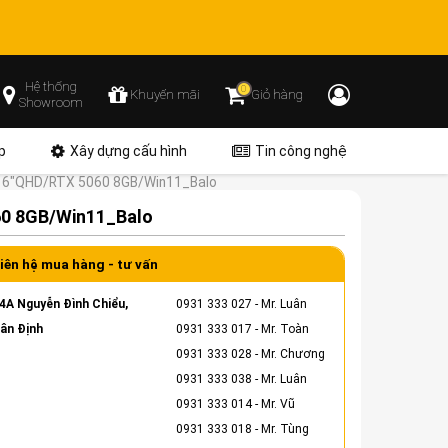
Hệ thống
0
Khuyến mãi
Giỏ hàng
Showroom
p
Xây dựng cấu hình
Tin công nghệ
16"QHD/RTX 5060 8GB/Win11_Balo
60 8GB/Win11_Balo
iên hệ mua hàng - tư vấn
4A Nguyễn Đình Chiểu,
0931 333 027
- Mr. Luân
ân Định
0931 333 017
- Mr. Toàn
0931 333 028
- Mr. Chương
0931 333 038
- Mr. Luân
0931 333 014
- Mr. Vũ
0931 333 018
- Mr. Tùng