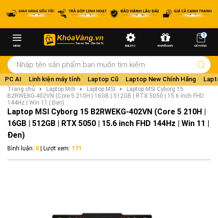
0
MENU
BUILD PC
KHUYẾN MÃI
GIỎ HÀNG
PC AI
Linh kiện máy tính
Laptop Cũ
Laptop New Chính Hãng
Lapt
Trang chủ
Laptop Mới
Laptop MSI
Laptop MSI Cyborg 15
B2RWEKG-402VN (Core 5 210H | 16GB | 512GB | RTX 5050 | 15.6 inch FHD
144Hz | Win 11 | Đen)
Laptop MSI Cyborg 15 B2RWEKG-402VN (Core 5 210H |
16GB | 512GB | RTX 5050 | 15.6 inch FHD 144Hz | Win 11 |
Đen)
Bình luận:
0
| Lượt xem:
171