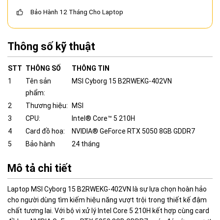
Bảo Hành 12 Tháng Cho Laptop
Thông số kỹ thuật
STT
THÔNG SỐ
THÔNG TIN
1
Tên sản
MSI Cyborg 15 B2RWEKG-402VN
phẩm:
2
Thương hiệu:
MSI
3
CPU:
Intel® Core™ 5 210H
4
Card đồ hoạ:
NVIDIA® GeForce RTX 5050 8GB GDDR7
5
Bảo hành
24 tháng
Mô tả chi tiết
Laptop MSI Cyborg 15 B2RWEKG-402VN là sự lựa chọn hoàn hảo
cho người dùng tìm kiếm hiệu năng vượt trội trong thiết kế đậm
chất tương lai. Với bộ vi xử lý Intel Core 5 210H kết hợp cùng card