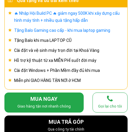
Quà tặng và ưu đãi kèm theo
🔥 Nhập Hội Build PC 🔥 giảm ngay 500K khi xây dựng cấu
hình máy tính + nhiều quà tặng hấp dẫn
Tặng Balo Gaming cao cấp - khi mua laptop gaming
Tặng Balo khi mua LAPTOP CŨ
Cài đặt và vệ sinh máy trọn đời tại Khoá Vàng
Hỗ trợ kỹ thuật từ xa MIỄN PHÍ suốt đời máy
Cài đặt Windows + Phần Mềm đầy đủ khi mua
Miễn phí GIAO HÀNG TẬN NƠI ở HCM
MUA NGAY
Giao hàng tận nơi nhanh chóng
Gọi lại cho tôi
MUA TRẢ GÓP
Qua công ty tài chính