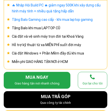
🔥 Nhập Hội Build PC 🔥 giảm ngay 500K khi xây dựng cấu
hình máy tính + nhiều quà tặng hấp dẫn
Tặng Balo Gaming cao cấp - khi mua laptop gaming
Tặng Balo khi mua LAPTOP CŨ
Cài đặt và vệ sinh máy trọn đời tại Khoá Vàng
Hỗ trợ kỹ thuật từ xa MIỄN PHÍ suốt đời máy
Cài đặt Windows + Phần Mềm đầy đủ khi mua
Miễn phí GIAO HÀNG TẬN NƠI ở HCM
MUA NGAY
Giao hàng tận nơi nhanh chóng
Gọi lại cho tôi
MUA TRẢ GÓP
Qua công ty tài chính