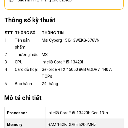
Bảo Hành 12 Tháng Cho Laptop
Thông số kỹ thuật
STT
THÔNG SỐ
THÔNG TIN
1
Tên sản
Msi Cyborg 15 B13WEKG-676VN
phẩm:
2
Thương hiệu:
MSI
3
CPU:
Intel® Core™ i5-13420H
4
Card đồ hoạ:
GeForce RTX™ 5050 8GB GDDR7, 440 AI
TOPs
5
Bảo hành
24 tháng
Mô tả chi tiết
Processor
Intel® Core™ i5-13420H Gen 13th
Memory
RAM 16GB DDR5 5200MHz