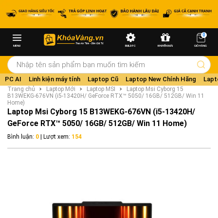
0
MENU
BUILD PC
KHUYẾN MÃI
GIỎ HÀNG
PC AI
Linh kiện máy tính
Laptop Cũ
Laptop New Chính Hãng
Lapt
Trang chủ
Laptop Mới
Laptop MSI
Laptop Msi Cyborg 15
B13WEKG-676VN (i5-13420H/ GeForce RTX™ 5050/ 16GB/ 512GB/ Win 11
Home)
Laptop Msi Cyborg 15 B13WEKG-676VN (i5-13420H/
GeForce RTX™ 5050/ 16GB/ 512GB/ Win 11 Home)
Bình luận:
0
| Lượt xem:
154