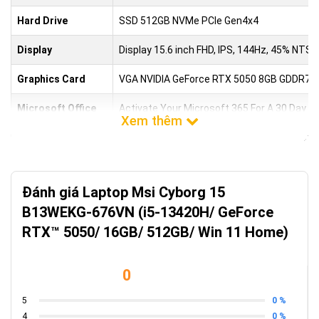
Hard Drive
SSD 512GB NVMe PCIe Gen4x4
Display
Display 15.6 inch FHD, IPS, 144Hz, 45% NTS
Graphics Card
VGA NVIDIA GeForce RTX 5050 8GB GDDR7 (
Microsoft Office
Activate Your Microsoft 365 For A 30 Day Tr
Keyboard
4-Zone RGB Gaming Keyboard with Copilot 
1 x Type-C (USB3.2 Gen2 / DisplayPort™/ Pow
Ports
(4K @ 60Hz)
Đánh giá Laptop Msi Cyborg 15
B13WEKG-676VN (i5-13420H/ GeForce
Dimensions &
359.3 x 245.25 x 22.15-23.15 mm
RTX™ 5050/ 16GB/ 512GB/ Win 11 Home)
Weight
Camera
HD type (30fps@720p)
0
Audio and
2x 2W Speaker, Nahimic 3 Audio Enhancer, H
0 %
5
Speakers
0 %
4