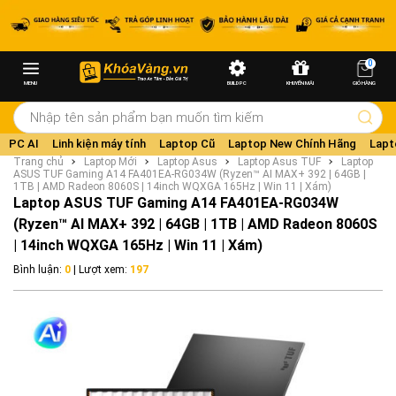
0
MENU
BUILD PC
KHUYẾN MÃI
GIỎ HÀNG
PC AI
Linh kiện máy tính
Laptop Cũ
Laptop New Chính Hãng
Lapt
Trang chủ
Laptop Mới
Laptop Asus
Laptop Asus TUF
Laptop
ASUS TUF Gaming A14 FA401EA-RG034W (Ryzen™ AI MAX+ 392 | 64GB |
1TB | AMD Radeon 8060S | 14inch WQXGA 165Hz | Win 11 | Xám)
Laptop ASUS TUF Gaming A14 FA401EA-RG034W
(Ryzen™ AI MAX+ 392 | 64GB | 1TB | AMD Radeon 8060S
| 14inch WQXGA 165Hz | Win 11 | Xám)
Bình luận:
0
| Lượt xem:
197