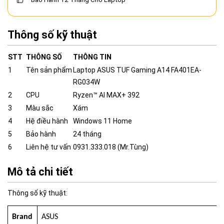
Thông số kỹ thuật
STT
THÔNG SỐ
THÔNG TIN
1
Tên sản phẩm
Laptop ASUS TUF Gaming A14 FA401EA-
RG034W
2
CPU
Ryzen™ AI MAX+ 392
3
Màu sắc
Xám
4
Hệ điều hành
Windows 11 Home
5
Bảo hành
24 tháng
6
Liên hệ tư vấn
0931.333.018 (Mr.Tùng)
Mô tả chi tiết
Thông số kỹ thuật:
Brand
ASUS