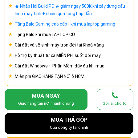
🔥 Nhập Hội Build PC 🔥 giảm ngay 500K khi xây dựng cấu
hình máy tính + nhiều quà tặng hấp dẫn
Tặng Balo Gaming cao cấp - khi mua laptop gaming
Tặng Balo khi mua LAPTOP CŨ
Cài đặt và vệ sinh máy trọn đời tại Khoá Vàng
Hỗ trợ kỹ thuật từ xa MIỄN PHÍ suốt đời máy
Cài đặt Windows + Phần Mềm đầy đủ khi mua
Miễn phí GIAO HÀNG TẬN NƠI ở HCM
MUA NGAY
Giao hàng tận nơi nhanh chóng
Gọi lại cho tôi
MUA TRẢ GÓP
Qua công ty tài chính