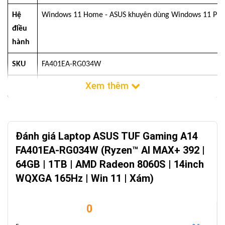
Hệ
Windows 11 Home - ASUS khuyên dùng Windows 11 Pro
điều
hành
SKU
FA401EA-RG034W
Màu
Jaeger Gray
CPU
AMD Ryzen™ AI MAX+ 392
Card
AMD Radeon™ 8060S
Đánh giá Laptop ASUS TUF Gaming A14
đồ
FA401EA-RG034W (Ryzen™ AI MAX+ 392 |
họa
64GB | 1TB | AMD Radeon 8060S | 14inch
WQXGA 165Hz | Win 11 | Xám)
Kích
14.0-inch
cỡ
0
màn
hình