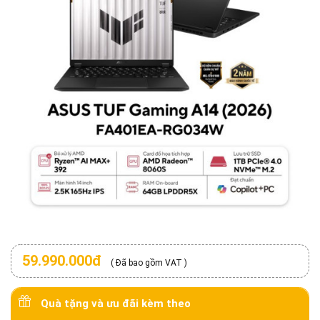
59.990.000đ
( Đã bao gồm VAT )
Quà tặng và ưu đãi kèm theo