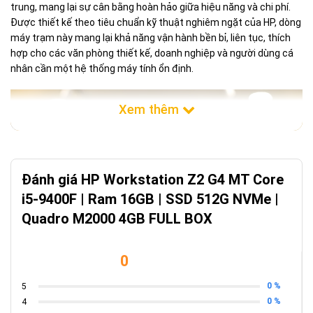
trung, mang lại sự cân bằng hoàn hảo giữa hiệu năng và chi phí.
Được thiết kế theo tiêu chuẩn kỹ thuật nghiêm ngặt của HP, dòng
máy trạm này mang lại khả năng vận hành bền bỉ, liên tục, thích
hợp cho các văn phòng thiết kế, doanh nghiệp và người dùng cá
nhân cần một hệ thống máy tính ổn định.
Đánh giá HP Workstation Z2 G4 MT Core
i5-9400F | Ram 16GB | SSD 512G NVMe |
Quadro M2000 4GB FULL BOX
0
0 %
5
Cấu hình tối ưu cho các tác vụ thiết kế
0 %
4