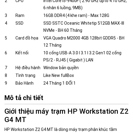
2
CPU
Intel Core i5-9400F ( 2.90 GHz upto 4.10 GHz,
6 nhân 6 luồng, 9MB)
3
Ram
16GB DDR4 (4 khe ram) - Max 128G
4
SSD
SSD SSTC Oceanic Whitetip 512GB MAX-III
NVMe - BH 60 Tháng
5
Card đồ họa
VGA Quadro M2000 4GB 128bit GDDR5 - BH
12 Tháng
6
Kết nối
10 cổng USB-A 3.0 I 3.1 I 3.2 Gen1 02 cổng
PS/2 - RJ45 ( Gigabit ) LAN
7
Hệ điều hành
Window bản quyền
8
Tình trạng
Like New fullBox
9
Bảo Hành
24 Tháng 1 ĐỔI 1
Mô tả chi tiết
Giới thiệu máy trạm HP Workstation Z2
G4 MT
HP Workstation Z2 G4 MT là dòng máy trạm phân khúc tầm