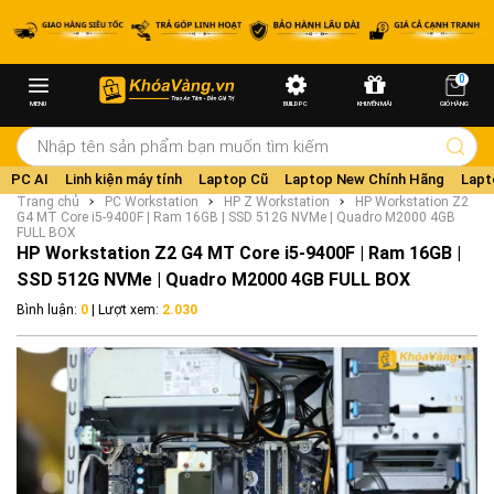
0
MENU
BUILD PC
KHUYẾN MÃI
GIỎ HÀNG
PC AI
Linh kiện máy tính
Laptop Cũ
Laptop New Chính Hãng
Lapt
Trang chủ
PC Workstation
HP Z Workstation
HP Workstation Z2
G4 MT Core i5-9400F | Ram 16GB | SSD 512G NVMe | Quadro M2000 4GB
FULL BOX
HP Workstation Z2 G4 MT Core i5-9400F | Ram 16GB |
SSD 512G NVMe | Quadro M2000 4GB FULL BOX
Bình luận:
0
| Lượt xem:
2.030