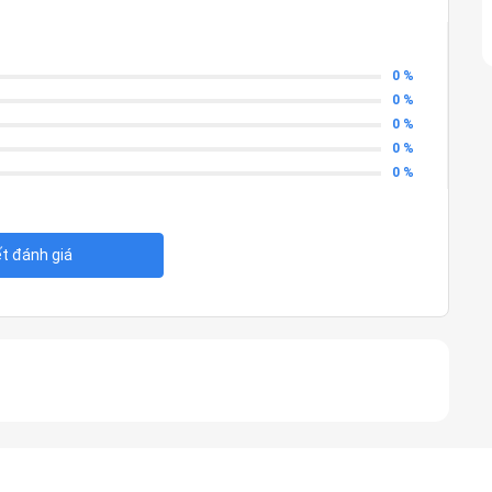
0 %
0 %
0 %
0 %
0 %
ết đánh giá
tác vụ thiết kế và văn
ệ thứ 9 kết hợp cùng card đồ họa Nvidia Quadro chuyên dụng,
đồ họa phổ thông.
 GHz lên đến 4.10 GHz, 9MB Cache)
ấp tối đa lên đến 128GB)