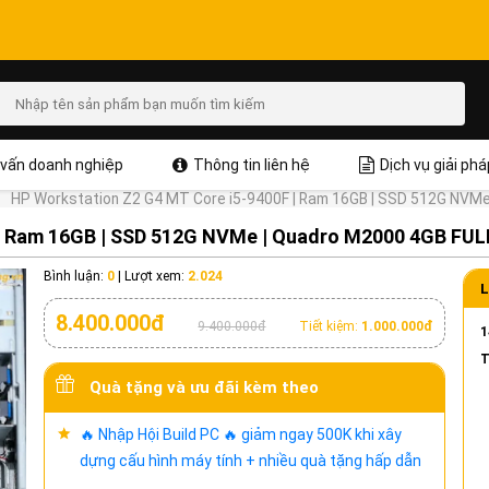
vấn doanh nghiệp
Thông tin liên hệ
Dịch vụ giải phá
HP Workstation Z2 G4 MT Core i5-9400F | Ram 16GB | SSD 512G NVM
 | Ram 16GB | SSD 512G NVMe | Quadro M2000 4GB FU
Bình luận:
0
|
Lượt xem:
2.024
L
8.400.000đ
9.400.000đ
Tiết kiệm:
1.000.000đ
1
T
Quà tặng và ưu đãi kèm theo
🔥 Nhập Hội Build PC 🔥 giảm ngay 500K khi xây
dựng cấu hình máy tính + nhiều quà tặng hấp dẫn