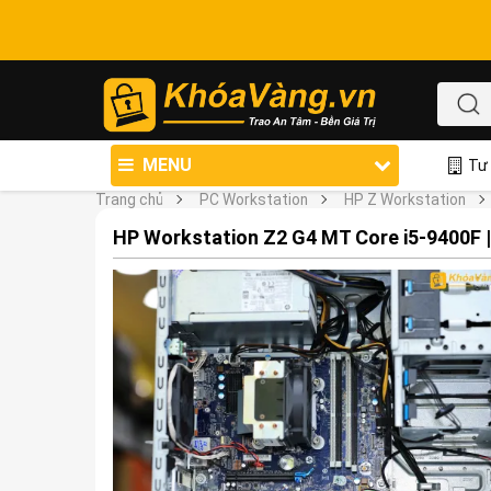
MENU
Tư 
Trang chủ
PC Workstation
HP Z Workstation
HP Workstation Z2 G4 MT Core i5-9400F