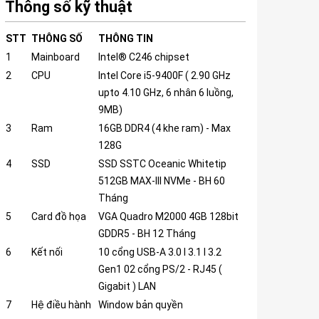
Thông số kỹ thuật
STT
THÔNG SỐ
THÔNG TIN
1
Mainboard
Intel® C246 chipset
2
CPU
Intel Core i5-9400F ( 2.90 GHz
upto 4.10 GHz, 6 nhân 6 luồng,
9MB)
3
Ram
16GB DDR4 (4 khe ram) - Max
128G
4
SSD
SSD SSTC Oceanic Whitetip
512GB MAX-III NVMe - BH 60
Tháng
5
Card đồ họa
VGA Quadro M2000 4GB 128bit
GDDR5 - BH 12 Tháng
6
Kết nối
10 cổng USB-A 3.0 I 3.1 I 3.2
Gen1 02 cổng PS/2 - RJ45 (
Gigabit ) LAN
7
Hệ điều hành
Window bản quyền