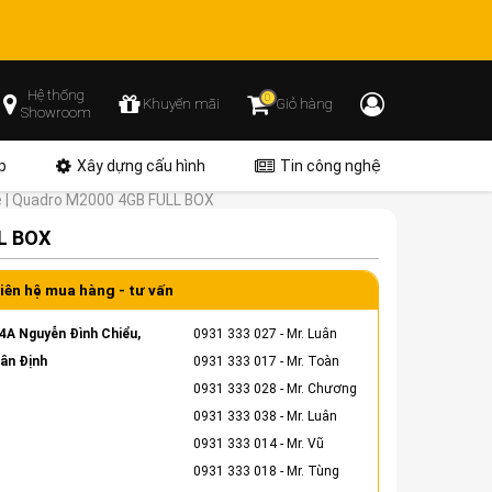
Hệ thống
0
Khuyến mãi
Giỏ hàng
Showroom
p
Xây dựng cấu hình
Tin công nghệ
e | Quadro M2000 4GB FULL BOX
LL BOX
iên hệ mua hàng - tư vấn
4A Nguyễn Đình Chiểu,
0931 333 027
- Mr. Luân
ân Định
0931 333 017
- Mr. Toàn
0931 333 028
- Mr. Chương
0931 333 038
- Mr. Luân
0931 333 014
- Mr. Vũ
0931 333 018
- Mr. Tùng