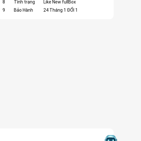
8
Tình trạng
Like New fullBox
9
Bảo Hành
24 Tháng 1 ĐỔI 1