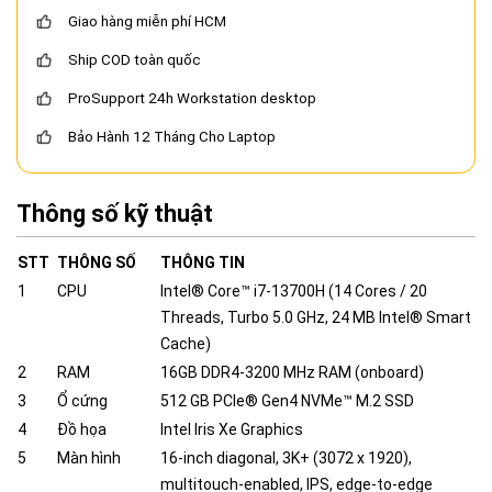
Giao hàng miễn phí HCM
Ship COD toàn quốc
ProSupport 24h Workstation desktop
Bảo Hành 12 Tháng Cho Laptop
Thông số kỹ thuật
STT
THÔNG SỐ
THÔNG TIN
1
CPU
Intel® Core™ i7-13700H (14 Cores / 20
Threads, Turbo 5.0 GHz, 24 MB Intel® Smart
Cache)
2
RAM
16GB DDR4-3200 MHz RAM (onboard)
3
Ổ cứng
512 GB PCIe® Gen4 NVMe™ M.2 SSD
4
Đồ họa
‎Intel Iris Xe Graphics
5
Màn hình
16-inch diagonal, 3K+ (3072 x 1920),
multitouch-enabled, IPS, edge-to-edge