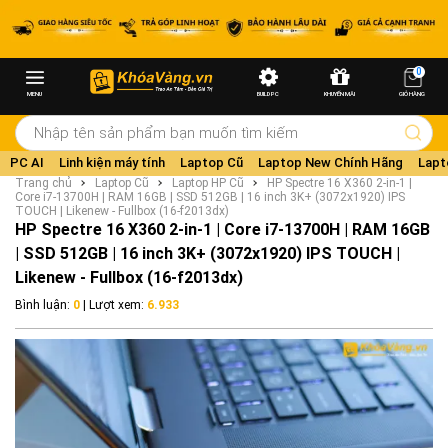
0
MENU
BUILD PC
KHUYẾN MÃI
GIỎ HÀNG
PC AI
Linh kiện máy tính
Laptop Cũ
Laptop New Chính Hãng
Lapt
Trang chủ
Laptop Cũ
Laptop HP Cũ
HP Spectre 16 X360 2-in-1 |
Core i7-13700H | RAM 16GB | SSD 512GB | 16 inch 3K+ (3072x1920) IPS
TOUCH | Likenew - Fullbox (16-f2013dx)
HP Spectre 16 X360 2-in-1 | Core i7-13700H | RAM 16GB
| SSD 512GB | 16 inch 3K+ (3072x1920) IPS TOUCH |
Likenew - Fullbox (16-f2013dx)
Bình luận:
0
| Lượt xem:
6.933