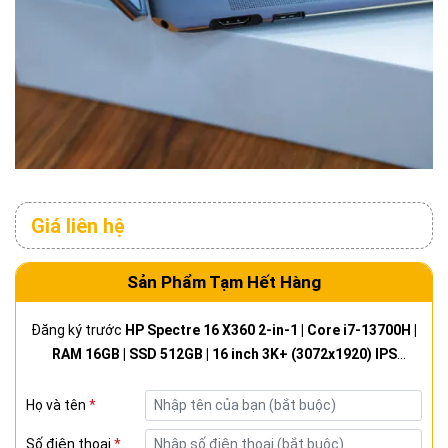
Giá liên hệ
Sản Phẩm Tạm Hết Hàng
Đăng ký trước
HP Spectre 16 X360 2-in-1 | Core i7-13700H |
RAM 16GB | SSD 512GB | 16 inch 3K+ (3072x1920) IPS
TOUCH | Likenew - Fullbox (16-f2013dx)
Họ và tên
*
Số điện thoại
*