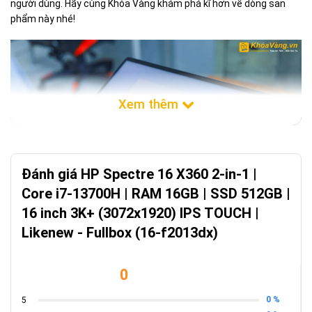
người dùng. Hãy cùng Khóa Vàng khám phá kĩ hơn về dòng sản
phẩm này nhé!
Đánh giá HP Spectre 16 X360 2-in-1 |
Core i7-13700H | RAM 16GB | SSD 512GB |
16 inch 3K+ (3072x1920) IPS TOUCH |
Likenew - Fullbox (16-f2013dx)
HP Spectre 16 X360 (2023) 2-in-1
Thiết kế hiện đại, độc đáo và cao cấp
0
Với số tiền bạn bỏ ra để có được con máy này, chắc chắn bạn
0 %
5