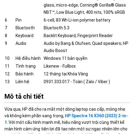
glass, micro-edge, Corning® Gorilla® Glass
NBT™, Low Blue Light, 400 nits, 100% sRGB
6
Pin
6-cell, 83 Wh Li-ion polymer battery
7
Bluetooth
Bluetooth 5.3
8
Keyboard
Backlit Keyboard, Fingerprint Reader
9
Audio
Audio by Bang & Olufsen; Quad speakers; HP
Audio Boost
10
Hệ điều hành
Windows 11 bản quyền
11
Tình trạng
Likenew - Fullbox
12
Bảo hành
12 tháng tại Khóa Vàng
13
Liên hệ
0931.333.017 - Toàn ( Zalo / Viber )
Mô tả chi tiết
Vừa qua, HP đã cho ra mắt một dòng laptop cao cấp, mỏng nhẹ
và không kém phần sang trọng,
HP Spectre 16 X360 (2023) 2-in-
1
. Với một cấu hình mạnh mẽ, hiệu năng vượt trội cùng thiết kế
màn hình cảm ứng tiện lợi đã tạo nên một sự ngạc nhiên lớn cho