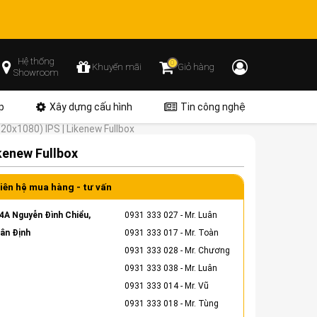
Hệ thống
0
Khuyến mãi
Giỏ hàng
Showroom
p
Xây dựng cấu hình
Tin công nghệ
20x1080) IPS | Likenew Fullbox
kenew Fullbox
iên hệ mua hàng - tư vấn
4A Nguyễn Đình Chiểu,
0931 333 027
- Mr. Luân
ân Định
0931 333 017
- Mr. Toàn
0931 333 028
- Mr. Chương
0931 333 038
- Mr. Luân
0931 333 014
- Mr. Vũ
0931 333 018
- Mr. Tùng