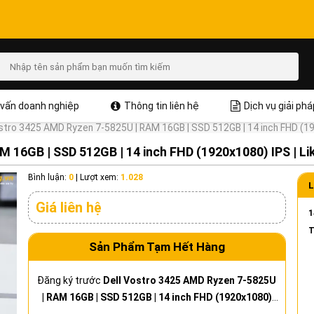
vấn doanh nghiệp
Thông tin liên hệ
Dịch vụ giải phá
stro 3425 AMD Ryzen 7-5825U | RAM 16GB | SSD 512GB | 14 inch FHD (19
 16GB | SSD 512GB | 14 inch FHD (1920x1080) IPS | Li
Bình luận:
0
|
Lượt xem:
1.028
L
Giá liên hệ
1
T
Sản Phẩm Tạm Hết Hàng
Đăng ký trước
Dell Vostro 3425 AMD Ryzen 7-5825U
| RAM 16GB | SSD 512GB | 14 inch FHD (1920x1080)