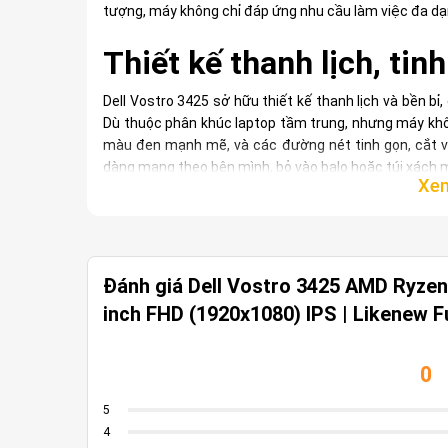
tượng, máy không chỉ đáp ứng nhu cầu làm việc đa dạn
Thiết kế thanh lịch, tin
Dell Vostro 3425 sở hữu thiết kế thanh lịch và bền b
Dù thuộc phân khúc laptop tầm trung, nhưng máy khô
màu đen mạnh mẽ, và các đường nét tinh gọn, cắt vá
dàng mang theo bên mình, bỏ vào balo hoặc túi xách 
Không chỉ có thiết kế ấn tượng, Dell Vostro 3425 còn
chống sốc và chịu lực tốt, giúp bảo vệ phần cứng tối
gập mở mà không lo flex hay sự cố trong quá trình s
Dell Vostro 3425 thực sự là lựa chọn lý tưởng trong tầ
Đánh giá Dell Vostro 3425 AMD Ryzen
inch FHD (1920x1080) IPS | Likenew F
Cấu hình mạnh mẽ của 
mọi nhu cầu sử dụng
0
Dell Vostro 3425 được trang bị cấu hình ấn tượng, mang
5
đa dạng của người dùng. Với bộ vi xử lý AMD Ryzen™ 7
4