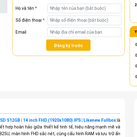
IPS | Likenew Fullbox
2
Họ và tên
*
Số điện thoại
*
Y
Email
Đăng ký trước
D 512GB | 14 inch FHD (1920x1080) IPS | Likenew Fullbox
là
ết hợp hoàn hảo giữa thiết kế tinh tế, hiệu năng mạnh mẽ và
-5825U, màn hình FHD sắc nét, cùng cấu hình RAM và lưu trữ ấn