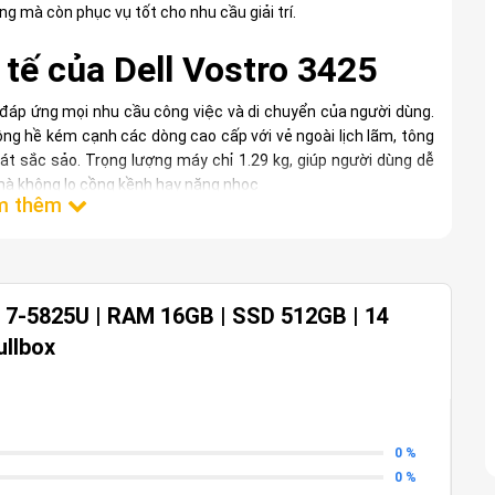
g mà còn phục vụ tốt cho nhu cầu giải trí.
h tế của Dell Vostro 3425
ỉ, đáp ứng mọi nhu cầu công việc và di chuyển của người dùng.
ng hề kém cạnh các dòng cao cấp với vẻ ngoài lịch lãm, tông
t sắc sảo. Trọng lượng máy chỉ 1.29 kg, giúp người dùng dễ
mà không lo cồng kềnh hay nặng nhọc
 nổi bật với độ bền đặc trưng của dòng Dell. Máy có khả năng
 ưu. Bản lề dạng nâng chắc chắn, cho phép người dùng dễ dàng
ử dụng. Với sự kết hợp hoàn hảo giữa tính thẩm mỹ và độ bền,
m giá.
 7-5825U | RAM 16GB | SSD 512GB | 14
ullbox
Dell Vostro 3425 đáp ứng
 lại hiệu năng vượt trội, đáp ứng nhu cầu làm việc và giải trí
0 %
-5825U, máy có tới 8 nhân và 16 luồng xử lý, giúp tối ưu hóa
0 %