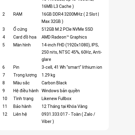
16MB L3 Cache )
2
RAM
16GB DDR4 3200MHz ( 2 Slot |
Max 32GB )
3
Ổ cứng
512GB M.2 PCIe NVMe SSD
4
Card đồ họa
AMD Radeon™ Graphics
5
Màn hình
14-inch FHD (1920x1080), IPS,
250 nits, NTSC 45%, 60Hz, Anti-
glare
6
Pin
3-cell, 41 Wh "smart" lithium ion
7
Trọng lượng
1.29 kg
8
Màu sắc
Carbon Black
9
Hệ điều hành
Windows bản quyền
10
Tình trạng
Likenew Fullbox
11
Bảo hành
12 Tháng tại Khóa Vàng
12
Liên hệ
0931.333.017 - Toàn ( Zalo /
Viber )