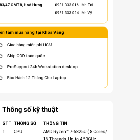
83/47 CMT8, Hoà Hưng
0931 333 016
- Mr. Tài
0931 333 024
- Mr. Vỹ
ên tâm mua hàng tại Khóa Vàng
Giao hàng miễn phí HCM
Ship COD toàn quốc
ProSupport 24h Workstation desktop
Bảo Hành 12 Tháng Cho Laptop
Thông số kỹ thuật
STT
THÔNG SỐ
THÔNG TIN
1
CPU
AMD Ryzen™ 7-5825U ( 8 Cores/
16 Threads, Up to 4.50GHz,