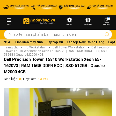
0
MENU
BUILD PC
KHUYẾN MÃI
GIỎ HÀNG
PC AI
Linh kiện máy tính
Laptop Cũ
Laptop New Chính Hãng
Lapt
Trang chủ
PC Workstation
Dell Tower Workstation
Dell Precision
Tower T5810 Workstation Xeon E5-1620V3 | RAM 16GB DDR4 ECC | SSD
512GB | Quadro M2000 4GB
Dell Precision Tower T5810 Workstation Xeon E5-
1620V3 | RAM 16GB DDR4 ECC | SSD 512GB | Quadro
M2000 4GB
Bình luận:
0
| Lượt xem:
13.968