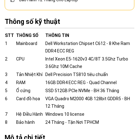
Thông số kỹ thuật
STT
THÔNG SỐ
THÔNG TIN
1
Mainboard
Dell Workstation Chipset C612 - 8 Khe Ram
DDR4 ECC REG
2
CPU
Intel Xeon E5-1620v3 4C/8T 3.5Ghz Turbo
3.6Ghz 10M Cache
3
Tản Nhiệt Khí
Dell Precision T5810 tiêu chuẩn
4
RAM
16GB DDR4 ECC REG - Quad Channel
5
Ổ cứng
SSD 512GB PCIe NVMe - BH 36 Tháng
6
Card đồ họa
VGA Quadro M2000 4GB 128bit GDDR5 - BH
12 Tháng
7
Hệ Điều Hành
Windows 10 license
8
Bảo hành
24 Tháng - Tận Nơi TPHCM
Mô tả chi tiết