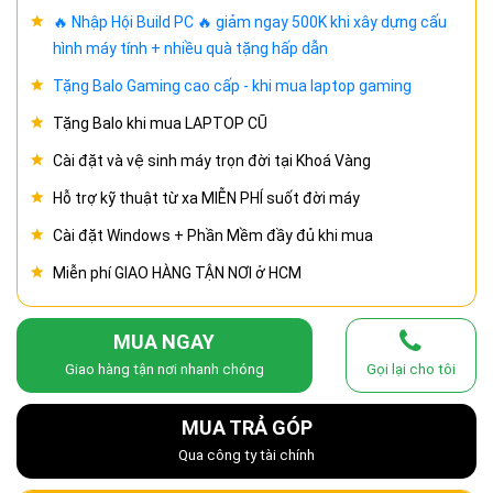
🔥 Nhập Hội Build PC 🔥 giảm ngay 500K khi xây dựng cấu
hình máy tính + nhiều quà tặng hấp dẫn
Tặng Balo Gaming cao cấp - khi mua laptop gaming
Tặng Balo khi mua LAPTOP CŨ
Cài đặt và vệ sinh máy trọn đời tại Khoá Vàng
Hỗ trợ kỹ thuật từ xa MIỄN PHÍ suốt đời máy
Cài đặt Windows + Phần Mềm đầy đủ khi mua
Miễn phí GIAO HÀNG TẬN NƠI ở HCM
MUA NGAY
Giao hàng tận nơi nhanh chóng
Gọi lại cho tôi
MUA TRẢ GÓP
Qua công ty tài chính