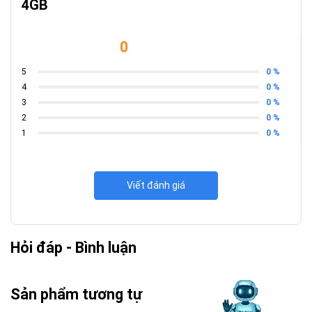
4GB
Sinh viên kỹ thuật, kiến trúc sư mới bắt đầu, người làm đồ họa
2D/3D cơ bản.
0
FAQ
0 %
5
Máy có bảo hành bao lâu?
Sản phẩm được bảo hành tận nơi 24
0 %
4
tháng tại TP.HCM.
0 %
3
Có hỗ trợ cài phần mềm không?
Khóa Vàng hỗ trợ tư vấn và cài
0 %
2
đặt phần mềm tối ưu cho công việc.
0 %
1
Viết đánh giá
Hỏi đáp - Bình luận
Sản phẩm tương tự