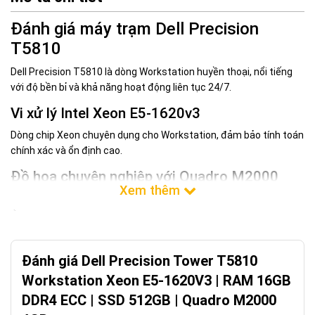
Đánh giá máy trạm Dell Precision
T5810
Dell Precision T5810 là dòng Workstation huyền thoại, nổi tiếng
với độ bền bỉ và khả năng hoạt động liên tục 24/7.
Vi xử lý Intel Xeon E5-1620v3
Dòng chip Xeon chuyên dụng cho Workstation, đảm bảo tính toán
chính xác và ổn định cao.
Đồ họa chuyên nghiệp với Quadro M2000
Card đồ họa Quadro M2000 4GB tối ưu cho các phần mềm CAD,
3ds Max, hỗ trợ tốt cho việc render và dựng hình.
Khả năng nâng cấp tuyệt vời
Đánh giá Dell Precision Tower T5810
Với 8 khe cắm RAM, T5810 cho phép người dùng nâng cấp bộ nhớ
lên mức cao để chạy các dự án lớn.
Workstation Xeon E5-1620V3 | RAM 16GB
DDR4 ECC | SSD 512GB | Quadro M2000
Đối tượng sử dụng