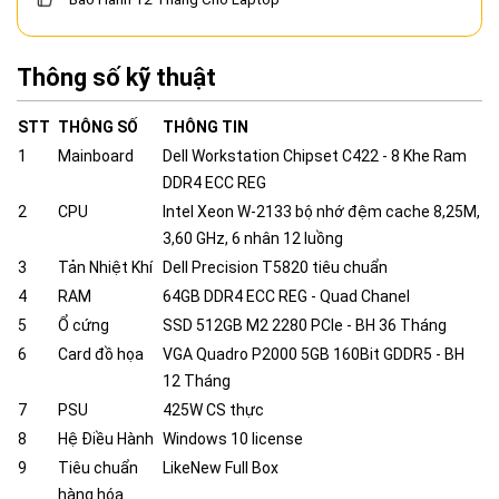
Thông số kỹ thuật
STT
THÔNG SỐ
THÔNG TIN
1
Mainboard
Dell Workstation Chipset C422 - 8 Khe Ram
DDR4 ECC REG
2
CPU
Intel Xeon W-2133 bộ nhớ đệm cache 8,25M,
3,60 GHz, 6 nhân 12 luồng
3
Tản Nhiệt Khí
Dell Precision T5820 tiêu chuẩn
4
RAM
64GB DDR4 ECC REG - Quad Chanel
5
Ổ cứng
SSD 512GB M2 2280 PCIe - BH 36 Tháng
6
Card đồ họa
VGA Quadro P2000 5GB 160Bit GDDR5 - BH
12 Tháng
7
PSU
425W CS thực
8
Hệ Điều Hành
Windows 10 license
9
Tiêu chuẩn
LikeNew Full Box
hàng hóa