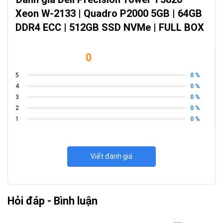
dụng kỹ thuật cao cấp,
Dell Precision Tower T5820
chính là lựa
Xeon W-2133 | Quadro P2000 5GB | 64GB
chọn không thể bỏ qua. Với cấu hình phần cứng tối ưu, đi kèm
DDR4 ECC | 512GB SSD NVMe | FULL BOX
trạng thái
LikeNew Full Box
, đây không chỉ là một chiếc PC mà
còn là khoản đầu tư thông minh cho năng suất công việc của
bạn.
0
0 %
5
0 %
4
0 %
3
0 %
2
0 %
1
Viết đánh giá
Hỏi đáp - Bình luận