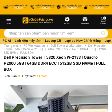
0
MENU
BUILD PC
KHUYẾN MÃI
GIỎ HÀNG
PC AI
Linh kiện máy tính
Laptop Cũ
Laptop New Chính Hãng
Lapt
Trang chủ
PC Workstation
Dell Tower Workstation
Dell Precision
Tower T5820 Xeon W-2133 | Quadro P2000 5GB | 64GB DDR4 ECC | 512GB
SSD NVMe | FULL BOX
Dell Precision Tower T5820 Xeon W-2133 | Quadro
P2000 5GB | 64GB DDR4 ECC | 512GB SSD NVMe | FULL
BOX
Bình luận:
0
| Lượt xem:
14.240