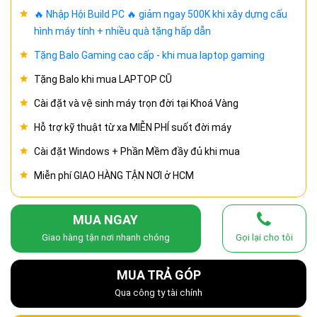
🔥 Nhập Hội Build PC 🔥 giảm ngay 500K khi xây dựng cấu
hình máy tính + nhiều quà tặng hấp dẫn
Tặng Balo Gaming cao cấp - khi mua laptop gaming
Tặng Balo khi mua LAPTOP CŨ
Cài đặt và vệ sinh máy trọn đời tại Khoá Vàng
Hỗ trợ kỹ thuật từ xa MIỄN PHÍ suốt đời máy
Cài đặt Windows + Phần Mềm đầy đủ khi mua
Miễn phí GIAO HÀNG TẬN NƠI ở HCM
MUA NGAY
Giao hàng tận nơi nhanh chóng
Gọi lại cho tôi
MUA TRẢ GÓP
Qua công ty tài chính