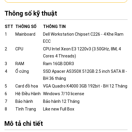
Thông số kỹ thuật
STT
THÔNG SỐ
THÔNG TIN
1
Mainboard
Dell Workstation Chipset C226 - 4 Khe Ram
ECC
2
CPU
CPU Intel Xeon E3 1220v3 (3.50GHz, 8M, 4
Cores 4 Threads)
3
RAM
Ram 16GB DDR3
4
Ổ cứng
SSD Apacer AS350X 512GB 2.5 inch SATA III -
BH 36 tháng
5
Card đồ họa
VGA Quadro K4000 3GB 192bit - BH 12 Tháng
6
Hệ Điều Hành
Windows 7/10 license
7
Bảo hành
Bảo hành 12 Tháng
8
Tình Trạng
Like new Full Box
Mô tả chi tiết