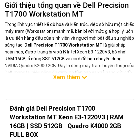
Giới thiệu tổng quan về Dell Precision
T1700 Workstation MT
Trong lĩnh vực thiết kế đồ họa và kiến trúc, việc sở hữu một chiếc
máy trạm (Workstation) mạnh mẽ, bền bỉ với mức giá hợp lý luôn
là ưu tiên hàng đầu của sinh viên và người mới bắt đầu sự nghiệp
sáng tạo.
Dell Precision T1700 Workstation MT
là giải pháp
hoàn hảo, được trang bị vi xử lý Intel Xeon E3-1220V3, bộ nhớ
RAM 16GB, ổ cứng SSD 512GB và card đồ họa chuyên dụng
NVIDIA Quadro K2000 2GB. Đây là dòng máy trạm huyền thoại của
Dell, mang lại hiệu năng ổn định, độ bền cao và khả năng xử lý đồ
họa mượt mà trong tầm giá phổ thông.
Đánh giá Dell Precision T1700
Workstation MT Xeon E3-1220V3 | RAM
16GB | SSD 512GB | Quadro K4000 2GB
FULL BOX