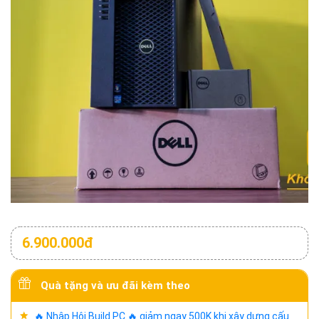
6.900.000đ
Quà tặng và ưu đãi kèm theo
🔥 Nhập Hội Build PC 🔥 giảm ngay 500K khi xây dựng cấu