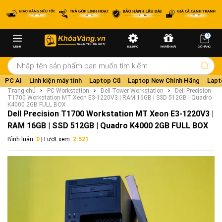
0
MENU
BUILD PC
KHUYẾN MÃI
GIỎ HÀNG
PC AI
Linh kiện máy tính
Laptop Cũ
Laptop New Chính Hãng
Lapt
Trang chủ
PC Workstation
Dell Tower Workstation
Dell Precision
T1700 Workstation MT Xeon E3-1220V3 | RAM 16GB | SSD 512GB | Quadro
K4000 2GB FULL BOX
Dell Precision T1700 Workstation MT Xeon E3-1220V3 |
RAM 16GB | SSD 512GB | Quadro K4000 2GB FULL BOX
Bình luận:
0
| Lượt xem:
2.521