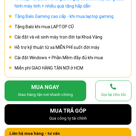
hình máy tính + nhiều quà tặng hấp dẫn
Tặng Balo Gaming cao cấp - khi mua laptop gaming
Tặng Balo khi mua LAPTOP CŨ
Cài đặt và vệ sinh máy trọn đời tại Khoá Vàng
Hỗ trợ kỹ thuật từ xa MIỄN PHÍ suốt đời máy
Cài đặt Windows + Phần Mềm đầy đủ khi mua
Miễn phí GIAO HÀNG TẬN NƠI ở HCM
MUA NGAY
Giao hàng tận nơi nhanh chóng
Gọi lại cho tôi
MUA TRẢ GÓP
Qua công ty tài chính
Liên hệ mua hàng - tư vấn