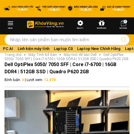
0
MENU
BUILD PC
KHUYẾN MÃI
GIỎ HÀNG
PC AI
Linh kiện máy tính
Laptop Cũ
Laptop New Chính Hãng
Lapt
Trang chủ
Máy Tính Để Bàn
Máy tính để bàn Dell
Dell OptiPlex
5050/ 7050 SFF | Core i7-6700 | 16GB DDR4 | 512GB SSD | Quadro P620 2GB
Dell OptiPlex 5050/ 7050 SFF | Core i7-6700 | 16GB
DDR4 | 512GB SSD | Quadro P620 2GB
Bình luận:
0
| Lượt xem:
12.878