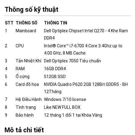
Thông số kỹ thuật
STT
THÔNG SỐ
THÔNG TIN
1
Mainboard
Dell Optiplex Chipset Intel Q270 - 4 Khe Ram
DDR4
2
CPU
Intel® Core™ i7-6700 4 Core 3.4Ghz up to
4.00 GHz, 8 MB Cache
3
Tản Nhiệt Khí
Dell Optiplex 7050 Tiêu chuẩn
4
RAM
16GB DDR4
5
Ổ cứng
512GB SSD
6
Card đồ họa
NVIDIA Quadro P620 2GB 128Bit GDDR5 - BH
12Tháng
7
Hệ Điều Hành
Windows 7/10 license
8
Tình trạng
Like NEW FULL BOX
9
Bảo hành
12 tháng 1 đổi 1 tại Khóa Vàng
Mô tả chi tiết