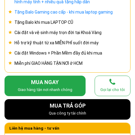
hình máy tính + nhiều quà tặng hấp dẫn
Tặng Balo Gaming cao cấp - khi mua laptop gaming
Tặng Balo khi mua LAPTOP CŨ
Cài đặt và vệ sinh máy trọn đời tại Khoá Vàng
Hỗ trợ kỹ thuật từ xa MIỄN PHÍ suốt đời máy
Cài đặt Windows + Phần Mềm đầy đủ khi mua
Miễn phí GIAO HÀNG TẬN NƠI ở HCM
MUA NGAY
Giao hàng tận nơi nhanh chóng
Gọi lại cho tôi
MUA TRẢ GÓP
Qua công ty tài chính
Liên hệ mua hàng - tư vấn