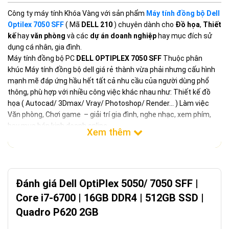
Công ty máy tính Khóa Vàng với sản phẩm
Máy tính đồng bộ Dell
Optilex 7050 SFF
( Mã
DELL 210
) chuyên dành cho
Đồ họa
,
Thiết
kế
hay
văn phòng
và các
dự án doanh nghiệp
hay mục đích sử
dụng cá nhân, gia đình.
Máy tính đồng bộ PC
DELL OPTIPLEX 7050 SFF
Thuộc phân
khúc Máy tính đồng bộ dell giá rẻ thành vừa phải nhưng cấu hình
mạnh mẽ đáp ứng hầu hết tất cả nhu cầu của người dùng phổ
thông, phù hợp với nhiều công việc khác nhau như: Thiết kế đồ
họa ( Autocad/ 3Dmax/ Vray/ Photoshop/ Render… ) Làm việc
Văn phòng, Chơi game – giải trí gia đình, nghe nhạc, xem phím,
hay mua bán kinh doanh online.
Đánh giá Dell OptiPlex 5050/ 7050 SFF |
Core i7-6700 | 16GB DDR4 | 512GB SSD |
Quadro P620 2GB