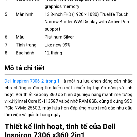
graphics memory
5
Màn hình
13.3-inch FHD (1920 x 1080) Truelife Touch
Narrow Border WVA Display with Active Pen
support
6
Màu
Platinum Silver
7
Tình trạng
Like new 99%
8
Bảo hành
12 tháng
Mô tả chi tiết
Dell Inspiron 7306 2 trong 1
là một sự lựa chọn đáng cân nhắc
cho những ai đang tìm kiếm một chiếc laptop đa năng và linh
hoạt. Với thiết kế xoay 360 độ hiện đại, hiệu năng mạnh mẽ từ bộ
vi xử lý Intel Core i5-1135G7 và bộ nhớ RAM 8GB, cùng ổ cứng SSD
PCIe NVMe 256GB, máy hứa hẹn đáp ứng mượt mà các nhu cầu
làm việc và giải trí hàng ngày.
Thiết kế linh hoạt, tinh tế của Dell
Inspiron 7306 x360 2in1