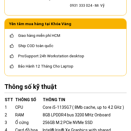
0931 333 024
- Mr. Vỹ
Yên tâm mua hàng tại Khóa Vàng
Giao hàng miễn phí HCM
Ship COD toàn quốc
ProSupport 24h Workstation desktop
Bảo Hành 12 Tháng Cho Laptop
Thông số kỹ thuật
STT
THÔNG SỐ
THÔNG TIN
1
CPU
Core i5-1135G7 ( 8Mb cache, up to 4.2 GHz )
2
RAM
8GB LPDDR4 bus 3200 MHz Onboard
3
Ổ cứng
256GB M.2 PCIe NVMe SSD
4
Card đồ họa
Intel® Iris® Xe Graphics with shared