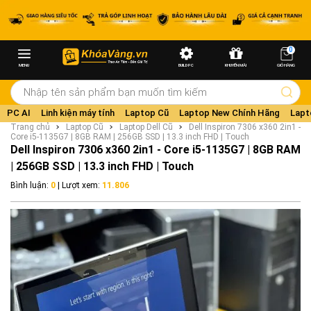
0
MENU
BUILD PC
KHUYẾN MÃI
GIỎ HÀNG
PC AI
Linh kiện máy tính
Laptop Cũ
Laptop New Chính Hãng
Lapt
Trang chủ
Laptop Cũ
Laptop Dell Cũ
Dell Inspiron 7306 x360 2in1 -
Core i5-1135G7 | 8GB RAM | 256GB SSD | 13.3 inch FHD | Touch
Dell Inspiron 7306 x360 2in1 - Core i5-1135G7 | 8GB RAM
| 256GB SSD | 13.3 inch FHD | Touch
Bình luận:
0
| Lượt xem:
11.806