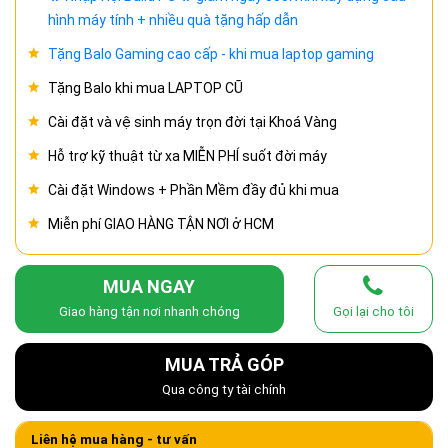
hình máy tính + nhiều quà tặng hấp dẫn
Tặng Balo Gaming cao cấp - khi mua laptop gaming
Tặng Balo khi mua LAPTOP CŨ
Cài đặt và vệ sinh máy trọn đời tại Khoá Vàng
Hỗ trợ kỹ thuật từ xa MIỄN PHÍ suốt đời máy
Cài đặt Windows + Phần Mềm đầy đủ khi mua
Miễn phí GIAO HÀNG TẬN NƠI ở HCM
MUA NGAY
Giao hàng tận nơi nhanh chóng
Gọi lại cho tôi
MUA TRẢ GÓP
Qua công ty tài chính
Liên hệ mua hàng - tư vấn