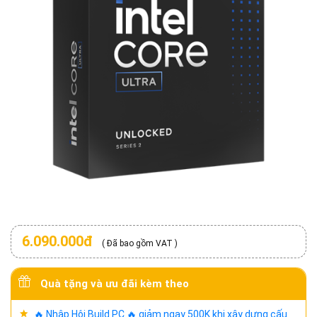
6.090.000đ
( Đã bao gồm VAT )
Quà tặng và ưu đãi kèm theo
🔥 Nhập Hội Build PC 🔥 giảm ngay 500K khi xây dựng cấu