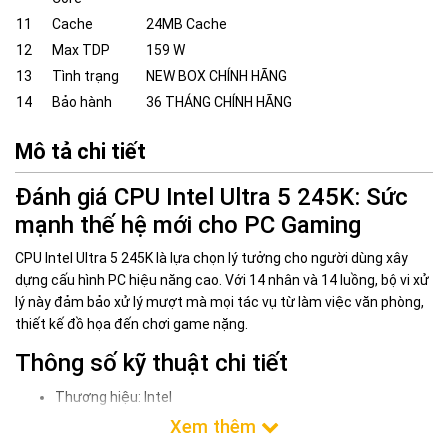
11
Cache
24MB Cache
12
Max TDP
159 W
13
Tình trạng
NEW BOX CHÍNH HÃNG
14
Bảo hành
36 THÁNG CHÍNH HÃNG
Mô tả chi tiết
Đánh giá CPU Intel Ultra 5 245K: Sức
mạnh thế hệ mới cho PC Gaming
CPU Intel Ultra 5 245K là lựa chọn lý tưởng cho người dùng xây
dựng cấu hình PC hiệu năng cao. Với 14 nhân và 14 luồng, bộ vi xử
lý này đảm bảo xử lý mượt mà mọi tác vụ từ làm việc văn phòng,
thiết kế đồ họa đến chơi game nặng.
Thông số kỹ thuật chi tiết
Thương hiệu: Intel
Socket: LGA 1851
Xung nhịp tối đa: 5.2 GHz