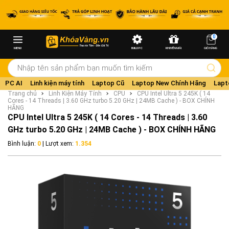
0
MENU
BUILD PC
KHUYẾN MÃI
GIỎ HÀNG
PC AI
Linh kiện máy tính
Laptop Cũ
Laptop New Chính Hãng
Lapt
Trang chủ
Linh Kiện Máy Tính
CPU
CPU Intel Ultra 5 245K ( 14
Cores - 14 Threads | 3.60 GHz turbo 5.20 GHz | 24MB Cache ) - BOX CHÍNH
HÃNG
CPU Intel Ultra 5 245K ( 14 Cores - 14 Threads | 3.60
GHz turbo 5.20 GHz | 24MB Cache ) - BOX CHÍNH HÃNG
Bình luận:
0
| Lượt xem:
1.354