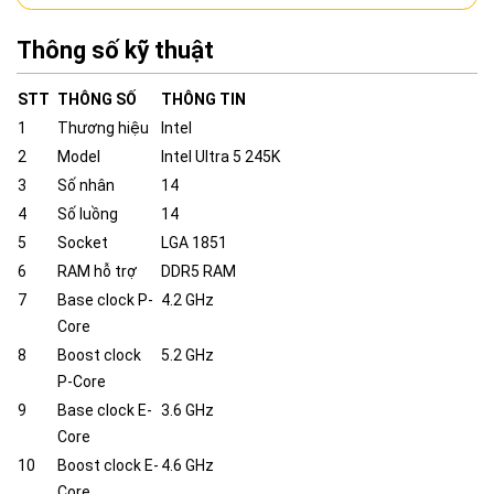
Thông số kỹ thuật
STT
THÔNG SỐ
THÔNG TIN
1
Thương hiệu
Intel
2
Model
Intel Ultra 5 245K
3
Số nhân
14
4
Số luồng
14
5
Socket
LGA 1851
6
RAM hỗ trợ
DDR5 RAM
7
Base clock P-
4.2 GHz
Core
8
Boost clock
5.2 GHz
P-Core
9
Base clock E-
3.6 GHz
Core
10
Boost clock E-
4.6 GHz
Core