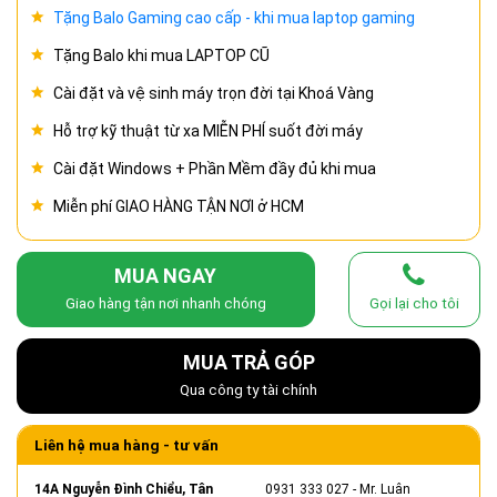
Tặng Balo Gaming cao cấp - khi mua laptop gaming
Tặng Balo khi mua LAPTOP CŨ
Cài đặt và vệ sinh máy trọn đời tại Khoá Vàng
Hỗ trợ kỹ thuật từ xa MIỄN PHÍ suốt đời máy
Cài đặt Windows + Phần Mềm đầy đủ khi mua
Miễn phí GIAO HÀNG TẬN NƠI ở HCM
MUA NGAY
Giao hàng tận nơi nhanh chóng
Gọi lại cho tôi
MUA TRẢ GÓP
Qua công ty tài chính
Liên hệ mua hàng - tư vấn
14A Nguyễn Đình Chiểu, Tân
0931 333 027
- Mr. Luân