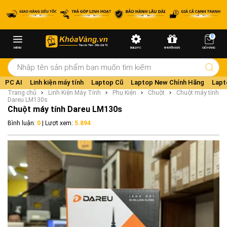
0
MENU
BUILD PC
KHUYẾN MÃI
GIỎ HÀNG
PC AI
Linh kiện máy tính
Laptop Cũ
Laptop New Chính Hãng
Lapt
Trang chủ
Linh Kiện Máy Tính
Phụ Kiện
Chuột
Chuột máy tính
Dareu LM130s
Chuột máy tính Dareu LM130s
Bình luận:
0
| Lượt xem:
5.894