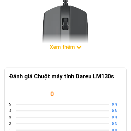
Đánh giá Chuột máy tính Dareu LM130s
0
0 %
5
0 %
4
0 %
3
0 %
2
0 %
1