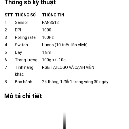
Thông số kỹ thuật
STT
THÔNG SỐ
THÔNG TIN
1
Sensor
PAN3512
2
DPI
1000
3
Polling rate
100Hz
4
Switch
Huano (10 triệu lần click)
5
Dây
1.8m
6
Trọng lượng
100g +/- 10g
7
Tính năng
RGB TẠI LOGO VÀ CẠNH VIỀN
khác
8
Bảo hành
24 tháng, 1 đổi 1 trong vòng 30 ngày
Mô tả chi tiết