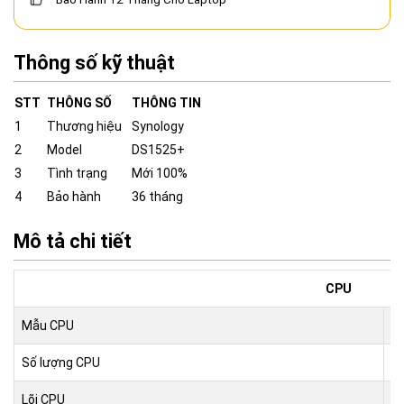
Thông số kỹ thuật
STT
THÔNG SỐ
THÔNG TIN
1
Thương hiệu
Synology
2
Model
DS1525+
3
Tình trạng
Mới 100%
4
Bảo hành
36 tháng
Mô tả chi tiết
CPU
Mẫu CPU
A
Số lượng CPU
1
Lõi CPU
4