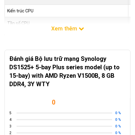
Kiến trúc CPU
64
Tần số CPU
2.
Công cụ mã hóa phần cứng
Y
RAM
Đánh giá Bộ lưu trữ mạng Synology
Bộ nhớ hệ thống
8
DS1525+ 5-bay Plus series model (up to
Mô-đun bộ nhớ lắp sẵn
8 
15-bay) with AMD Ryzen V1500B, 8 GB
DDR4, 3Y WTY
Tổng số khe cắm bộ nhớ
2
Dung lượng bộ nhớ tối đa
32
0
LƯU TRỮ
0 %
5
0 %
4
Khay ổ đĩa
5
0 %
3
0 %
2
Số khay ổ đĩa tối đa với thiết bị mở rộng
15