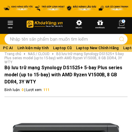
0
MENU
BUILD PC
KHUYẾN MÃI
GIỎ HÀNG
PC AI
Linh kiện máy tính
Laptop Cũ
Laptop New Chính Hãng
Lapt
Trang chủ
NAS / CLOUD
Bộ lưu trữ mạng Synology DS1525+ 5-bay
Plus series model (up to 15-bay) with AMD Ryzen V1500B, 8 GB DDR4, 3Y
WTY
Bộ lưu trữ mạng Synology DS1525+ 5-bay Plus series
model (up to 15-bay) with AMD Ryzen V1500B, 8 GB
DDR4, 3Y WTY
Bình luận:
0
| Lượt xem:
111