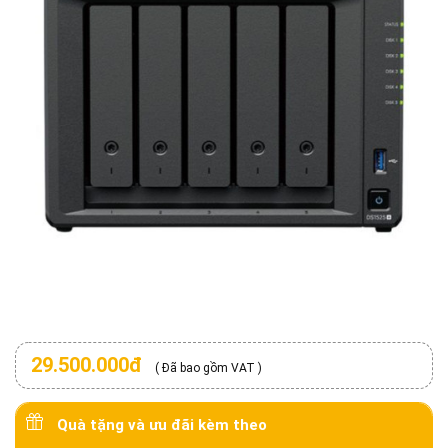
29.500.000đ
( Đã bao gồm VAT )
Quà tặng và ưu đãi kèm theo