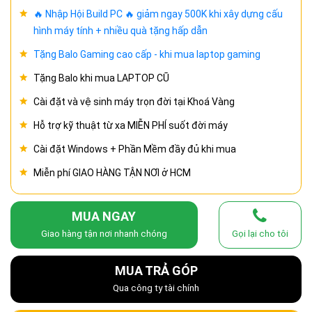
🔥 Nhập Hội Build PC 🔥 giảm ngay 500K khi xây dựng cấu
hình máy tính + nhiều quà tặng hấp dẫn
Tặng Balo Gaming cao cấp - khi mua laptop gaming
Tặng Balo khi mua LAPTOP CŨ
Cài đặt và vệ sinh máy trọn đời tại Khoá Vàng
Hỗ trợ kỹ thuật từ xa MIỄN PHÍ suốt đời máy
Cài đặt Windows + Phần Mềm đầy đủ khi mua
Miễn phí GIAO HÀNG TẬN NƠI ở HCM
MUA NGAY
Giao hàng tận nơi nhanh chóng
Gọi lại cho tôi
MUA TRẢ GÓP
Qua công ty tài chính