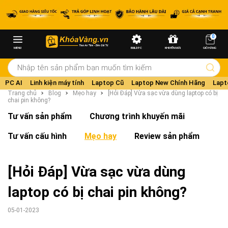
0
MENU
BUILD PC
KHUYẾN MÃI
GIỎ HÀNG
PC AI
Linh kiện máy tính
Laptop Cũ
Laptop New Chính Hãng
Lapt
Trang chủ
Blog
Mẹo hay
[Hỏi Đáp] Vừa sạc vừa dùng laptop có bị
chai pin không?
Tư vấn sản phẩm
Chương trình khuyến mãi
Tư vấn cấu hình
Mẹo hay
Review sản phẩm
[Hỏi Đáp] Vừa sạc vừa dùng
laptop có bị chai pin không?
05-01-2023