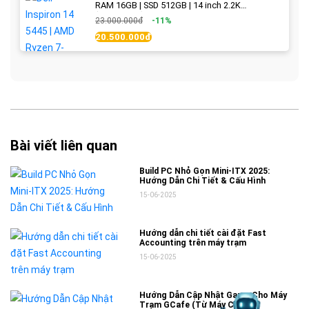
RAM 16GB | SSD 512GB | 14 inch 2.2K
(2240x1400) IPS 300nits | Ice Blue - New Fullbox
23.000.000đ
-11%
20.500.000đ
Bài viết liên quan
Build PC Nhỏ Gọn Mini-ITX 2025:
Hướng Dẫn Chi Tiết & Cấu Hình
15-06-2025
Hướng dẫn chi tiết cài đặt Fast
Accounting trên máy trạm
15-06-2025
Hướng Dẫn Cập Nhật Game Cho Máy
Trạm GCafe (Từ Máy Chủ)