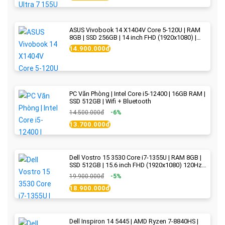
ASUS Vivobook 14 X1404V Core 5-120U | RAM
8GB | SSD 256GB | 14 inch FHD (1920x1080) |
Quiet Blue - New Fullbox
14.900.000đ
PC Văn Phòng | Intel Core i5-12400 | 16GB RAM |
SSD 512GB | Wifi + Bluetooth
14.500.000đ
-6%
13.700.000đ
Dell Vostro 15 3530 Core i7-1355U | RAM 8GB |
SSD 512GB | 15.6 inch FHD (1920x1080) 120Hz
WVA | Black | New Fullbox
19.900.000đ
-5%
18.900.000đ
Dell Inspiron 14 5445 | AMD Ryzen 7-8840HS |