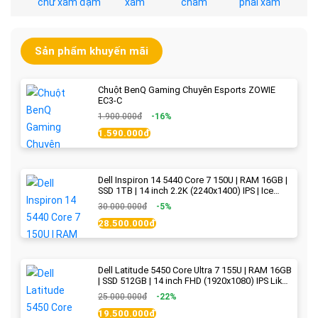
Sản phẩm khuyến mãi
Chuột BenQ Gaming Chuyên Esports ZOWIE
EC3-C
1.900.000đ
-16%
1.590.000đ
Dell Inspiron 14 5440 Core 7 150U | RAM 16GB |
SSD 1TB | 14 inch 2.2K (2240x1400) IPS | Ice
Blue - New Fullbox
30.000.000đ
-5%
28.500.000đ
Dell Latitude 5450 Core Ultra 7 155U | RAM 16GB
| SSD 512GB | 14 inch FHD (1920x1080) IPS Like
new
25.000.000đ
-22%
19.500.000đ