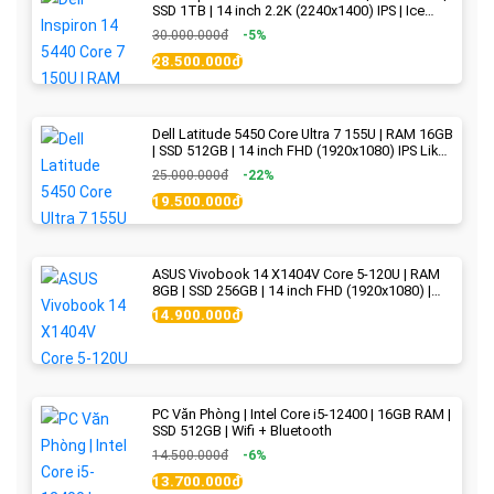
SSD 1TB | 14 inch 2.2K (2240x1400) IPS | Ice
Blue - New Fullbox
30.000.000đ
-5%
28.500.000đ
Dell Latitude 5450 Core Ultra 7 155U | RAM 16GB
| SSD 512GB | 14 inch FHD (1920x1080) IPS Like
new
25.000.000đ
-22%
19.500.000đ
ASUS Vivobook 14 X1404V Core 5-120U | RAM
8GB | SSD 256GB | 14 inch FHD (1920x1080) |
Quiet Blue - New Fullbox
14.900.000đ
PC Văn Phòng | Intel Core i5-12400 | 16GB RAM |
SSD 512GB | Wifi + Bluetooth
14.500.000đ
-6%
13.700.000đ