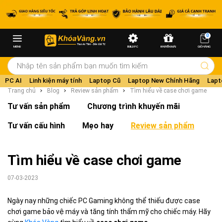
0
MENU
BUILD PC
KHUYẾN MÃI
GIỎ HÀNG
PC AI
Linh kiện máy tính
Laptop Cũ
Laptop New Chính Hãng
Lapt
Trang chủ
Blog
Review sản phẩm
Tìm hiểu về case chơi game
Tư vấn sản phẩm
Chương trình khuyến mãi
Tư vấn cấu hình
Mẹo hay
Review sản phẩm
Tìm hiểu về case chơi game
07-03-2023
Ngày nay những chiếc PC Gaming không thể thiếu được case
chơi game bảo vệ máy và tăng tính thẩm mỹ cho chiếc máy. Hãy