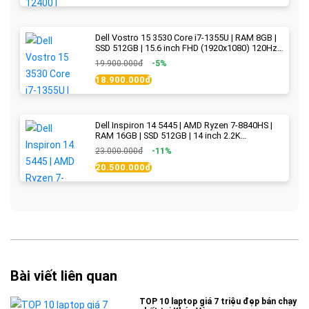
Dell Vostro 15 3530 Core i7-1355U | RAM 8GB |
SSD 512GB | 15.6 inch FHD (1920x1080) 120Hz
WVA | Black | New Fullbox
19.900.000đ
-5%
18.900.000đ
Dell Inspiron 14 5445 | AMD Ryzen 7-8840HS |
RAM 16GB | SSD 512GB | 14 inch 2.2K
(2240x1400) IPS 300nits | Ice Blue - New Fullbox
23.000.000đ
-11%
20.500.000đ
Bài viết liên quan
TOP 10 laptop giá 7 triệu đẹp bán chạy