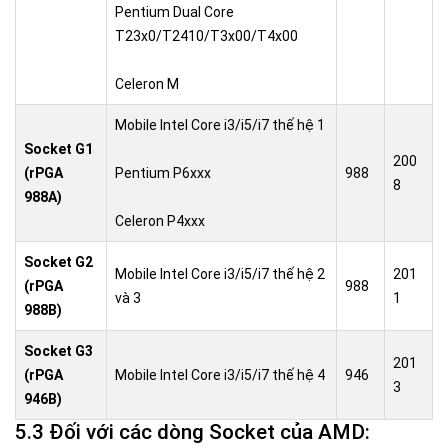
Pentium Dual Core
T23x0/T2410/T3x00/T4x00
Celeron M
Mobile Intel Core i3/i5/i7 thế hệ 1
Socket G1
200
(rPGA
Pentium P6xxx
988
8
988A)
Celeron P4xxx
Socket G2
Mobile Intel Core i3/i5/i7 thế hệ 2
201
(rPGA
988
và 3
1
988B)
Socket G3
201
(rPGA
Mobile Intel Core i3/i5/i7 thế hệ 4
946
3
946B)
5.3 Đối với các dòng Socket của AMD: