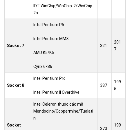
IDT WinChip/WinChip-2/WinChip-
2a
Intel Pentium P5
Intel Pentium MMX
201
Socket 7
321
7
AMD K5/K6
Cyrix 6×86
Intel Pentium Pro
199
Socket 8
387
5
Intel Pentium II Overdrive
Intel Celeron thuộc các mã
Mendocino/Coppermine/Tualati
n
Socket
199
370