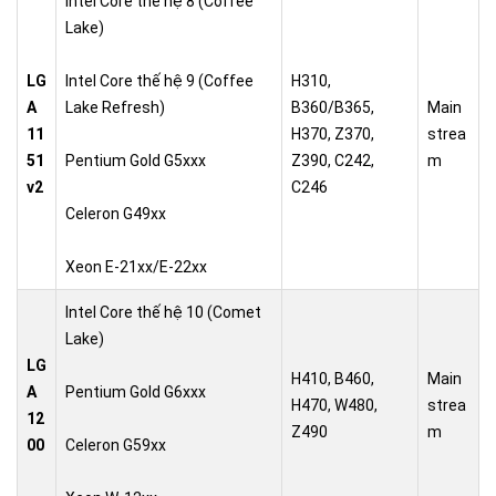
Intel Core thế hệ 8 (Coffee
Lake)
LG
Intel Core thế hệ 9 (Coffee
H310,
A
Lake Refresh)
B360/B365,
Main
11
H370, Z370,
strea
51
Pentium Gold G5xxx
Z390, C242,
m
v2
C246
Celeron G49xx
Xeon E-21xx/E-22xx
Intel Core thế hệ 10 (Comet
Lake)
LG
H410, B460,
Main
A
Pentium Gold G6xxx
H470, W480,
strea
12
Z490
m
00
Celeron G59xx