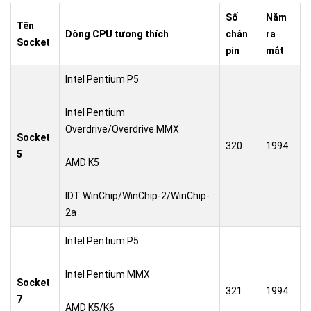
Số
Năm
Tên
Dòng CPU tương thích
chân
ra
Socket
pin
mắt
Intel Pentium P5
Intel Pentium
Overdrive/Overdrive MMX
Socket
320
1994
5
AMD K5
IDT WinChip/WinChip-2/WinChip-
2a
Intel Pentium P5
Intel Pentium MMX
Socket
321
1994
7
AMD K5/K6