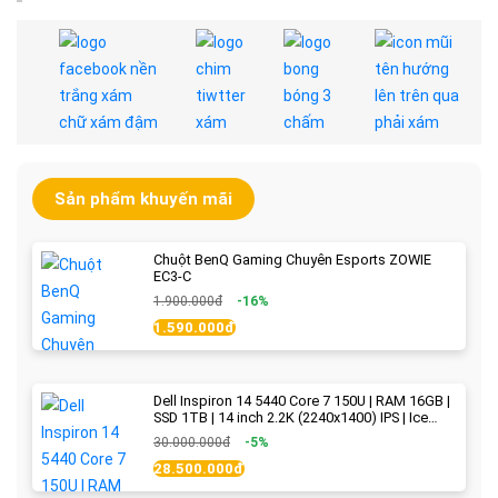
Sản phẩm khuyến mãi
Chuột BenQ Gaming Chuyên Esports ZOWIE
EC3-C
1.900.000đ
-16%
1.590.000đ
Dell Inspiron 14 5440 Core 7 150U | RAM 16GB |
SSD 1TB | 14 inch 2.2K (2240x1400) IPS | Ice
Blue - New Fullbox
30.000.000đ
-5%
28.500.000đ