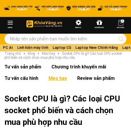
0
MENU
BUILD PC
KHUYẾN MÃI
GIỎ HÀNG
PC AI
Linh kiện máy tính
Laptop Cũ
Laptop New Chính Hãng
Lapt
Trang chủ
Blog
Mẹo hay
Socket CPU là gì? Các loại CPU socket
phổ biến và cách chọn mua phù hợp nhu cầu
Tư vấn sản phẩm
Chương trình khuyến mãi
Tư vấn cấu hình
Mẹo hay
Review sản phẩm
Socket CPU là gì? Các loại CPU
socket phổ biến và cách chọn
mua phù hợp nhu cầu