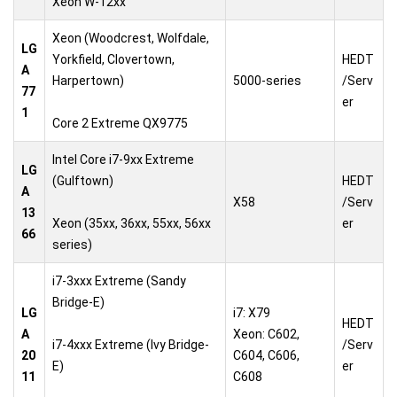
Xeon W-12xx
Xeon (Woodcrest, Wolfdale,
LG
Yorkfield, Clovertown,
HEDT
A
Harpertown)
5000-series
/Serv
77
er
1
Core 2 Extreme QX9775
Intel Core i7-9xx Extreme
LG
(Gulftown)
HEDT
A
X58
/Serv
13
Xeon (35xx, 36xx, 55xx, 56xx
er
66
series)
i7-3xxx Extreme (Sandy
Bridge-E)
LG
i7: X79
HEDT
A
Xeon: C602,
i7-4xxx Extreme (Ivy Bridge-
/Serv
20
C604, C606,
E)
er
11
C608