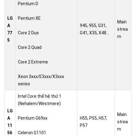
Pentium D
LG
Pentium XE
Main
A
945, 955, G31,
strea
77
Core 2 Duo
G41, X35, X48…
m
5
Core 2 Quad
Core 2 Extreme
Xeon 3xxx/E3xxx/X3xxx
series
Intel Core thế hệ thứ 1
(Nehalem/Westmere)
LG
Main
A
Pentium G69xx
H55, P55, H57,
strea
11
P57
m
56
Celeron G1101