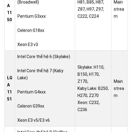
(Broadwell)
H81, B85, H87,
Main
A
Z87, H97, Z97,
strea
11
Pentium G3xxx
C222, C224
m
50
Celeron G18xx
Xeon E3 v3
Intel Core thế hệ 6 (Skylake)
Skylake: H110,
Intel Core thế hệ 7 (Kaby
B150, H170,
LG
Lake)
Z170,
Main
A
Kaby Lake: B250,
strea
11
Pentium G4xxx
H270, Z270
m
51
Xeon: C232,
Celeron G39xx
C236
Xeon E3 v5/E3 v6