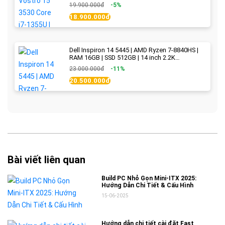
WVA | Black | New Fullbox
19.900.000đ
-5%
18.900.000đ
Dell Inspiron 14 5445 | AMD Ryzen 7-8840HS |
RAM 16GB | SSD 512GB | 14 inch 2.2K
(2240x1400) IPS 300nits | Ice Blue - New Fullbox
23.000.000đ
-11%
20.500.000đ
Bài viết liên quan
Build PC Nhỏ Gọn Mini-ITX 2025:
Hướng Dẫn Chi Tiết & Cấu Hình
15-06-2025
Hướng dẫn chi tiết cài đặt Fast