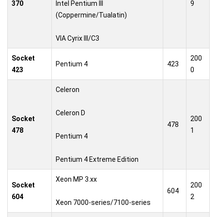
370
Intel Pentium III
9
(Coppermine/Tualatin)
VIA Cyrix III/C3
Socket
200
Pentium 4
423
423
0
Celeron
Celeron D
Socket
200
478
478
1
Pentium 4
Pentium 4 Extreme Edition
Xeon MP 3.xx
Socket
200
604
604
2
Xeon 7000-series/7100-series