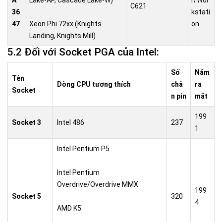
C621
36
kstati
47
Xeon Phi 72xx (Knights
on
Landing, Knights Mill)
5.2 Đối với Socket PGA của Intel:
Số
Năm
Tên
Dòng CPU tương thích
châ
ra
Socket
n pin
mắt
199
Socket 3
Intel 486
237
1
Intel Pentium P5
Intel Pentium
Overdrive/Overdrive MMX
199
Socket 5
320
4
AMD K5