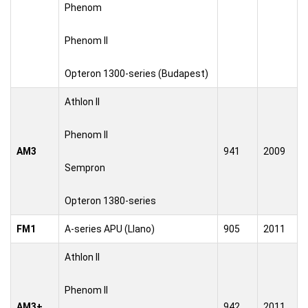
Phenom
Phenom II
Opteron 1300-series (Budapest)
Athlon II
Phenom II
AM3
941
2009
Sempron
Opteron 1380-series
FM1
A-series APU (Llano)
905
2011
Athlon II
Phenom II
AM3+
942
2011