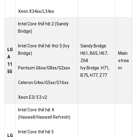
Xeon X34xx/L34xx
Intel Core thế hệ 2 (Sandy
Bridge)
Intel Core thế hệ thứ 3 (Ivy
Sandy Bridge:
LG
Bridge)
H61, B65, H67,
Main
A
Z68
strea
11
Pentium G6xx/G8xx/G2xxx
Ivy Bridge: H71,
m
55
B75, H77, Z77
Celeron G4xx/G5xx/G16xx
Xeon E3/ E3 v2
Intel Core thế hệ 4
(Haswell/Haswell Refresh)
Intel Core thế hệ 5
LG