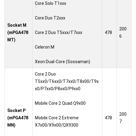
Core Solo T1xxx
Core Duo T2xxx
Socket M
200
(mPGA478
Core 2 Duo T5xxx/T7xxx
478
6
MT)
Celeron M
Xeon Dual-Core (Sossaman)
Core 2 Duo
T5xx0/T6xx0/T7xx0/T8x00/T9x
x0/P7xx0/P8xx0/P9xx0
Mobile Core 2 Quad Q9x00
Socket P
200
(mPGA478
Mobile Core 2 Extreme
478
7
MN)
X7x00/X9x00/QX9300