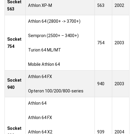
Socket
Athlon XP-M
563
2002
563
Athlon 64 (2800+ -> 3700+)
Sempron (2500+ – 3400+)
Socket
754
2003
754
Turion 64 ML/MT
Mobile Athlon 64
Athlon 64 FX
Socket
940
2003
940
Opteron 100/200/800-series
Athlon 64
Athlon 64 FX
Socket
Athlon 64 X2
939
2004