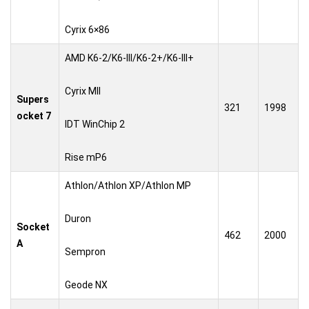
Cyrix 6×86
AMD K6-2/K6-III/K6-2+/K6-III+
Cyrix MII
Supers
321
1998
ocket 7
IDT WinChip 2
Rise mP6
Athlon/Athlon XP/Athlon MP
Duron
Socket
462
2000
A
Sempron
Geode NX