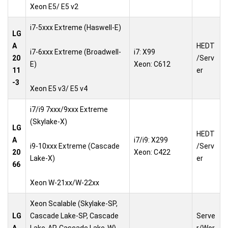
Xeon E5/ E5 v2
i7-5xxx Extreme (Haswell-E)
LG
A
HEDT
i7-6xxx Extreme (Broadwell-
i7: X99
20
/Serv
E)
Xeon: C612
11
er
-3
Xeon E5 v3/ E5 v4
i7/i9 7xxx/9xxx Extreme
(Skylake-X)
LG
HEDT
A
i7/i9: X299
i9-10xxx Extreme (Cascade
/Serv
20
Xeon: C422
Lake-X)
er
66
Xeon W-21xx/W-22xx
Xeon Scalable (Skylake-SP,
LG
Cascade Lake-SP, Cascade
Serve
A
Lake-AP, Cascade Lake-W)
r/Wor