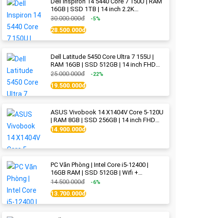
Dell Inspiron 14 5440 Core 7 150U | RAM
16GB | SSD 1TB | 14 inch 2.2K
(2240x1400) IPS | Ice Blue - New Fullbox
30.000.000đ
-5%
28.500.000đ
Dell Latitude 5450 Core Ultra 7 155U |
RAM 16GB | SSD 512GB | 14 inch FHD
(1920x1080) IPS Like new
25.000.000đ
-22%
19.500.000đ
ASUS Vivobook 14 X1404V Core 5-120U
| RAM 8GB | SSD 256GB | 14 inch FHD
(1920x1080) | Quiet Blue - New Fullbox
14.900.000đ
PC Văn Phòng | Intel Core i5-12400 |
16GB RAM | SSD 512GB | Wifi +
Bluetooth
14.500.000đ
-6%
13.700.000đ