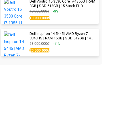
Dell Vostro 15 3530 Core i7-1355U | RAM
8GB | SSD 512GB | 15.6 inch FHD
(1920x1080) 120Hz WVA | Black | New
19.900.000đ
-5%
Fullbox
18.900.000đ
Dell Inspiron 14 5445 | AMD Ryzen 7-
8840HS | RAM 16GB | SSD 512GB | 14
inch 2.2K (2240x1400) IPS 300nits | Ice
23.000.000đ
-11%
Blue - New Fullbox
20.500.000đ