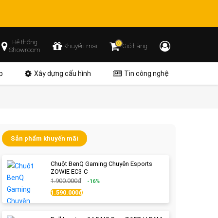
Hệ thống
0
Khuyến mãi
Giỏ hàng
Showroom
p
Xây dựng cấu hình
Tin công nghệ
Sản phẩm khuyến mãi
Chuột BenQ Gaming Chuyên Esports
ZOWIE EC3-C
1.900.000đ
-16%
1.590.000đ