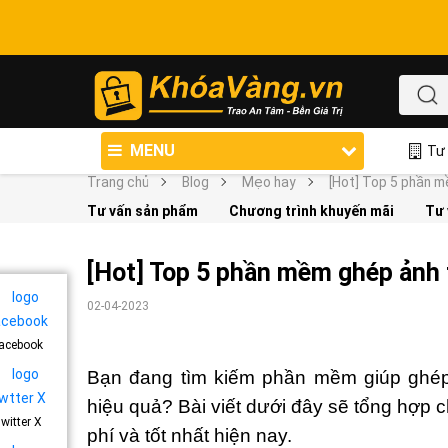
MENU
Tư 
Trang chủ
Blog
Mẹo hay
[Hot] Top 5 phần m
Tư vấn sản phẩm
Chương trình khuyến mãi
Tư 
[Hot] Top 5 phần mềm ghép ảnh 
02-04-2023
acebook
Bạn đang tìm kiếm phần mềm giúp ghép
hiệu quả? Bài viết dưới đây sẽ tổng hợp
witter X
phí và tốt nhất hiện nay.