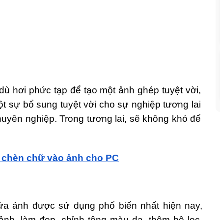
dù hơi phức tạp để tạo một ảnh ghép tuyệt vời,
ột sự bổ sung tuyệt vời cho sự nghiệp tương lai
chuyên nghiệp. Trong tương lai, sẽ không khó để
 chèn chữ vào ảnh cho PC
ửa ảnh được sử dụng phổ biến nhất hiện nay,
ảnh, làm đẹp, chỉnh tông màu da, thêm bộ lọc,