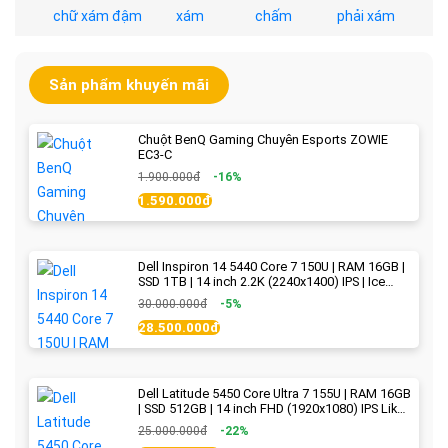
Sản phẩm khuyến mãi
Chuột BenQ Gaming Chuyên Esports ZOWIE
EC3-C
1.900.000đ
-16%
1.590.000đ
Dell Inspiron 14 5440 Core 7 150U | RAM 16GB |
SSD 1TB | 14 inch 2.2K (2240x1400) IPS | Ice
Blue - New Fullbox
30.000.000đ
-5%
28.500.000đ
Dell Latitude 5450 Core Ultra 7 155U | RAM 16GB
| SSD 512GB | 14 inch FHD (1920x1080) IPS Like
new
25.000.000đ
-22%