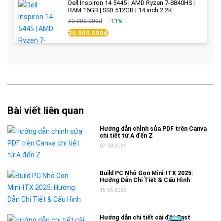
Dell Inspiron 14 5445 | AMD Ryzen 7-8840HS |
RAM 16GB | SSD 512GB | 14 inch 2.2K
(2240x1400) IPS 300nits | Ice Blue - New Fullbox
23.000.000đ
-11%
20.500.000đ
Bài viết liên quan
Hướng dẫn chỉnh sửa PDF trên Canva
chi tiết từ A đến Z
07-08-2026
Build PC Nhỏ Gọn Mini-ITX 2025:
Hướng Dẫn Chi Tiết & Cấu Hình
15-06-2025
Hướng dẫn chi tiết cài đặt Fast