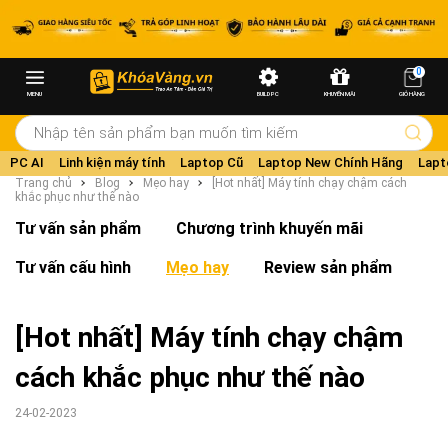
0
MENU
BUILD PC
KHUYẾN MÃI
GIỎ HÀNG
PC AI
Linh kiện máy tính
Laptop Cũ
Laptop New Chính Hãng
Lapt
Trang chủ
Blog
Mẹo hay
[Hot nhất] Máy tính chạy chậm cách
khắc phục như thế nào
Tư vấn sản phẩm
Chương trình khuyến mãi
Tư vấn cấu hình
Mẹo hay
Review sản phẩm
[Hot nhất] Máy tính chạy chậm
cách khắc phục như thế nào
24-02-2023