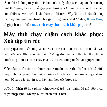
Sau khi sử dụng máy tính để bàn hoặc máy tính xách tay của bạn trong
một thời gian, bạn có thể gặp phải trường hợp hiệu suất máy tính chậm
hơn nhiều so với trước hoặc thậm chí bị treo. Vậy làm cách nào để tăng
tốc máy đơn giản và nhanh chóng? Trong bài viết dưới đây,
Khóa Vàng
sẽ giúp bạn tìm hiểu
máy tính chạy chậm cách khắc phục
nhé!
Máy tính chạy chậm cách khắc phục:
Xoá tập tin rác
Trong quá trình sử dụng Windows như cài đặt phần mềm, soạn thảo văn
bản, sửa xóa file, máy tính sẽ tự động sinh ra các file rác, lâu dần sẽ
khiến máy tính của bạn chạy chậm và chiếm dụng nhiều tài nguyên hơn.
Việc xóa các tập tin rác không mong muốn trong tình huống này sẽ giúp
máy tính giải phóng bộ nhớ, nhường chỗ cho các phần mềm chạy nhanh
hơn. Để xóa các tập tin rác, hãy làm theo các bước sau:
Bước 1: Nhấn tổ hợp phím Windows+R trên bàn phím để mở hộp thoại
chạy, nhập lệnh
%temp%
rồi nhấn nút Enter.