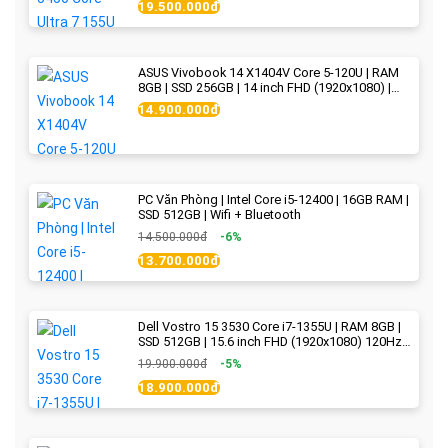
19.500.000đ
ASUS Vivobook 14 X1404V Core 5-120U | RAM
8GB | SSD 256GB | 14 inch FHD (1920x1080) |
Quiet Blue - New Fullbox
14.900.000đ
PC Văn Phòng | Intel Core i5-12400 | 16GB RAM |
SSD 512GB | Wifi + Bluetooth
14.500.000đ
-6%
13.700.000đ
Dell Vostro 15 3530 Core i7-1355U | RAM 8GB |
SSD 512GB | 15.6 inch FHD (1920x1080) 120Hz
WVA | Black | New Fullbox
19.900.000đ
-5%
18.900.000đ